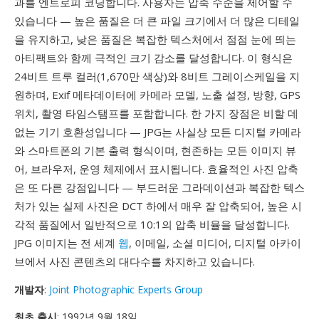
과를 엔트로피 코딩합니다. 사용자는 압축 수준을 제어할 수
있습니다 — 높은 품질은 더 큰 파일 크기에서 더 많은 디테일
을 유지하고, 낮은 품질은 복잡한 텍스처에서 점점 눈에 띄는
아티팩트와 함께 극적인 크기 감소를 달성합니다. 이 형식은
24비트 트루 컬러(1,670만 색상)와 8비트 그레이스케일을 지
원하며, Exif 메타데이터에 카메라 모델, 노출 설정, 방향, GPS
위치, 촬영 타임스탬프를 포함합니다. 한 가지 장점은 비할 데
없는 기기 호환성입니다 — JPG는 사실상 모든 디지털 카메라
와 스마트폰의 기본 출력 형식이며, 현존하는 모든 이미지 뷰
어, 브라우저, 운영 체제에서 표시됩니다. 효율적인 사진 압축
은 또 다른 강점입니다 — 부드러운 그라데이션과 복잡한 텍스
처가 있는 실제 사진은 DCT 하에서 매우 잘 압축되어, 높은 시
각적 품질에서 일반적으로 10:1의 압축 비율을 달성합니다.
JPG 이미지는 전 세계
웹
, 이메일, 소셜 미디어, 디지털 아카이
브에서 사진 콘텐츠의 대다수를 차지하고 있습니다.
개발자
:
Joint Photographic Experts Group
최초 출시
: 1992년 9월 18일