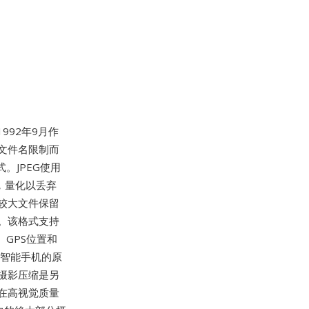
92年9月作
.3文件名限制而
。JPEG使用
，量化以丢弃
较大文件保留
。该格式支持
、GPS位置和
和智能手机的原
摄影压缩是另
在高视觉质量