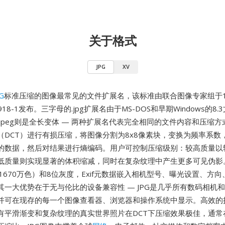
关于格式
JPG
XV
G
标准压缩的图像最常见的文件扩展名，该标准由联合图像专家组于19
 10918-1发布。三字母的.jpg扩展名由于MS-DOS和早期Windows的8
jpeg则是全长变体 — 两种扩展名代表完全相同的文件内容和压缩方式
（DCT）进行有损压缩，将图像分割为8x8像素块，变换为频率系数
的数据，然后对结果进行熵编码。用户可控制压缩级别：较高质量以
低质量则实现显著的体积缩减，同时在复杂纹理中产生更多可见伪影
1670万色）和8位灰度，Exif元数据嵌入相机型号、曝光设置、方向
其一大优势在于无与伦比的设备兼容性 — JPG是几乎所有数码相机
并可在现存的每一个图像查看器、浏览器和操作系统中显示。高效的
有平滑渐变和复杂纹理的真实世界照片在DCT下压缩效果极佳，通常