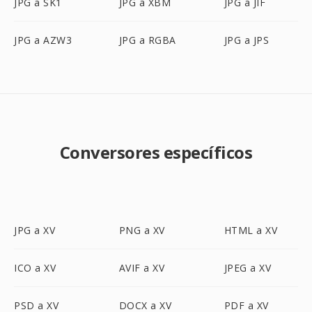
JPG a SK1
JPG a XBM
JPG a JIF
JPG a AZW3
JPG a RGBA
JPG a JPS
Conversores específicos
JPG a XV
PNG a XV
HTML a XV
ICO a XV
AVIF a XV
JPEG a XV
PSD a XV
DOCX a XV
PDF a XV