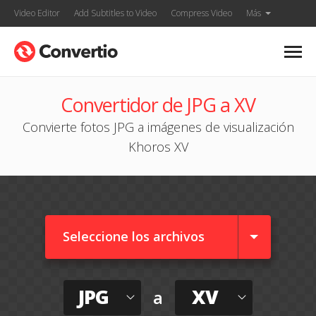
Video Editor
Add Subtitles to Video
Compress Video
Más
Convertidor de JPG a XV
Convierte fotos JPG a imágenes de visualización
Khoros XV
Seleccione los archivos
JPG
XV
a