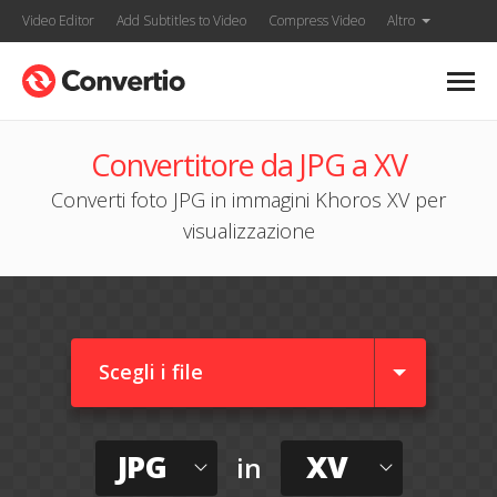
Video Editor
Add Subtitles to Video
Compress Video
Altro
Convertitore da JPG a XV
Converti foto JPG in immagini Khoros XV per
visualizzazione
Scegli i file
JPG
XV
in