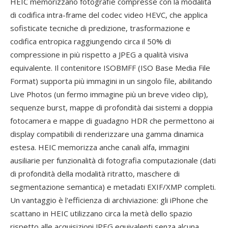
HEIC memorizzano fotografie compresse con la modalità
di codifica intra-frame del codec video HEVC, che applica
sofisticate tecniche di predizione, trasformazione e
codifica entropica raggiungendo circa il 50% di
compressione in più rispetto a JPEG a qualità visiva
equivalente. Il contenitore ISOBMFF (ISO Base Media File
Format) supporta più immagini in un singolo file, abilitando
Live Photos (un fermo immagine più un breve video clip),
sequenze burst, mappe di profondità dai sistemi a doppia
fotocamera e mappe di guadagno HDR che permettono ai
display compatibili di renderizzare una gamma dinamica
estesa. HEIC memorizza anche canali alfa, immagini
ausiliarie per funzionalità di fotografia computazionale (dati
di profondità della modalità ritratto, maschere di
segmentazione semantica) e metadati EXIF/XMP completi.
Un vantaggio è l'efficienza di archiviazione: gli iPhone che
scattano in HEIC utilizzano circa la metà dello spazio
rispetto alle acquisizioni JPEG equivalenti senza alcuna