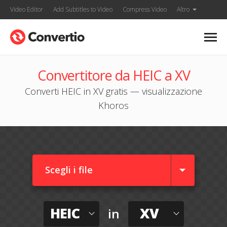
Video Editor
Add Subtitles to Video
Compress Video
Altro
Convertitore da HEIC a XV
Converti HEIC in XV gratis — visualizzazione
Khoros
Scegli i file
HEIC
XV
in