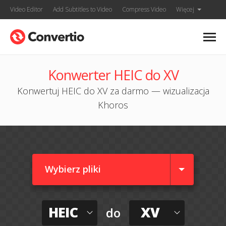
Video Editor
Add Subtitles to Video
Compress Video
Więcej
Konwerter HEIC do XV
Konwertuj HEIC do XV za darmo — wizualizacja
Khoros
Wybierz pliki
HEIC
XV
do