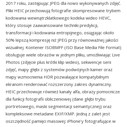
2017 roku, zastępując JPEG dla nowo wykonywanych zdjęć.
Pliki HEIC przechowują fotografie skompresowane trybem
kodowania wewnątrzklatkowego kodeka wideo HEVC,
który stosuje zaawansowane techniki predykcji,
transformacji i kodowania entropijnego, osiągając około
50% lepszą kompresję niż JPEG przy równoważnej jakości
wizualnej. Kontener ISOBMFF (ISO Base Media File Format)
obsługuje wiele obrazów w jednym pliku, umożliwiając Live
Photos (zdjęcie plus krótki klip wideo), sekwencje serii
zdjęć, mapy głębi z systemów podwójnych kamer oraz
mapy wzmocnienia HDR pozwalające kompatybilnym
ekranom renderować rozszerzony zakres dynamiczny.
HEIC przechowuje również kanały alfa, obrazy pomocnicze
dla funkcji fotografii obliczeniowej (dane głębi trybu
portretowego, maski segmentacji semantycznej) oraz
kompleksowe metadane EXIF/XMP. Jedną z zalet jest
oszczędność pamięci masowej: iPhone'y fotografujące w