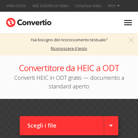
Video Editor
Add Subtitles to Video
Compress Video
Altro
Hai bisogno del riconoscimento testuale?
Riconoscere il testo
Convertitore da HEIC a ODT
Converti HEIC in ODT gratis — documento a
standard aperto
Scegli i file