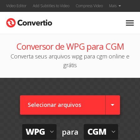
Video Editor
Add Subtitles to Video
Compress Video
Mais
Conversor de WPG para CGM
Converta seus arquivos wpg para cgm online e
grátis
Selecionar arquivos
WPG
CGM
para