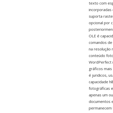
texto com esp
incorporadas 
suporta rast
opcional por 
posteriorment
OLE é capacid
comandos de 
na resolução 
conteúdo foto
WordPerfect n
gráficos mai
é juridicos, 
capacidade hí
fotográficas 
apenas um ou 
documentos em
permanecem l