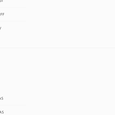
GI
IFF
V
AS
AS