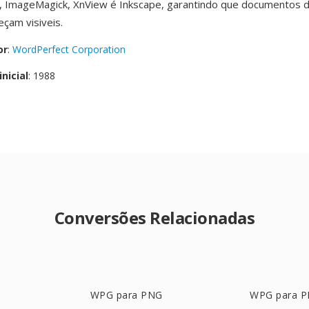
, ImageMagick, XnView é Inkscape, garantindo que documentos 
çam visiveis.
or
:
WordPerfect Corporation
nicial
: 1988
Conversões Relacionadas
WPG para PNG
WPG para 