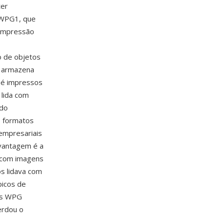
ter
 WPG1, que
compressão
o de objetos
G armazena
 é impressos
 lida com
 do
s formatos
empresariais
 vantagem é a
l com imagens
s lidava com
picos de
vos WPG
erdou o