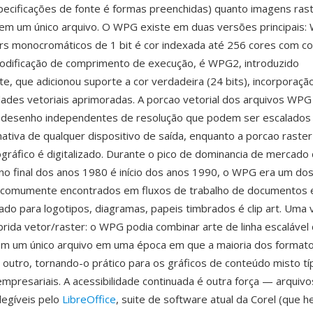
ecificações de fonte é formas preenchidas) quanto imagens ras
em um único arquivo. O WPG existe em duas versões principais:
ers monocromáticos de 1 bit é cor indexada até 256 cores com 
codificação de comprimento de execução, é WPG2, introduzido
e, que adicionou suporte a cor verdadeira (24 bits), incorporaçã
ades vetoriais aprimoradas. A porcao vetorial dos arquivos WP
desenho independentes de resolução que podem ser escalados
nativa de qualquer dispositivo de saída, enquanto a porcao raster
gráfico é digitalizado. Durante o pico de dominancia de mercado
o final dos anos 1980 é início dos anos 1990, o WPG era um do
s comumente encontrados em fluxos de trabalho de documentos 
usado para logotipos, diagramas, papeis timbrados é clip art. Uma
brida vetor/raster: o WPG podia combinar arte de linha escaláve
em um único arquivo em uma época em que a maioria dos formato
outro, tornando-o prático para os gráficos de conteúdo misto tí
presariais. A acessibilidade continuada é outra força — arqui
egíveis pelo
LibreOffice
, suite de software atual da Corel (que h