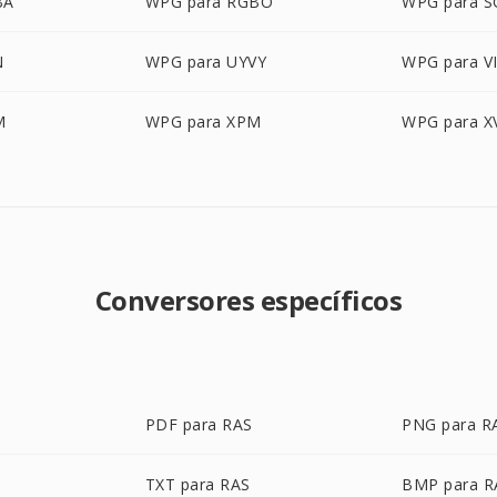
BA
WPG para RGBO
WPG para S
N
WPG para UYVY
WPG para V
M
WPG para XPM
WPG para X
Conversores específicos
PDF para RAS
PNG para R
TXT para RAS
BMP para R