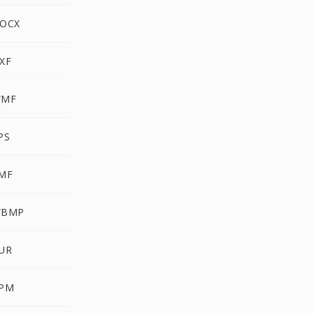
DOCX
XF
WMF
PS
EMF
WBMP
CUR
PPM