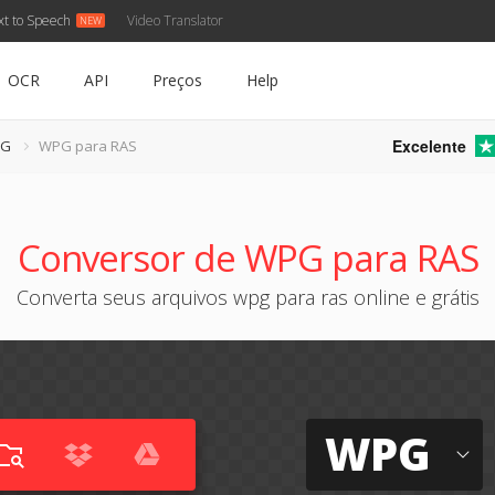
xt to Speech
Video Translator
OCR
API
Preços
Help
Excelente
PG
WPG para RAS
Conversor de WPG para RAS
Converta seus arquivos wpg para ras online e grátis
WPG