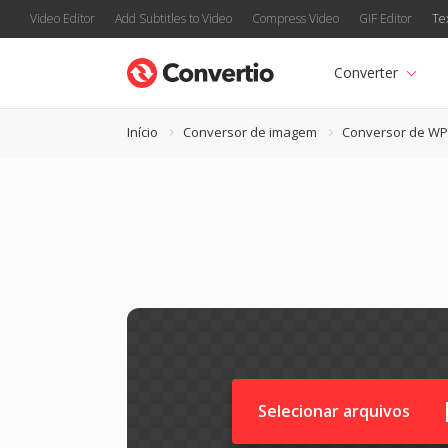
Video Editor
Add Subtitles to Video
Compress Video
GIF Editor
Te
Converter
Início
Conversor de imagem
Conversor de W
Selecionar arquivos