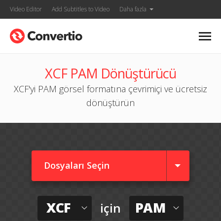
Video Editor
Add Subtitles to Video
Daha fazla
XCF PAM Dönüştürücü
XCF'yi PAM görsel formatına çevrimiçi ve ücretsiz
dönüştürün
Dosyaları Seçin
XCF
PAM
için