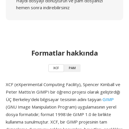
Haydi dosyayı dönüştürün ve pam dosyanızı
hemen sonra indirebilirsiniz
Formatlar hakkında
XCF
PAM
XCF (eXperimental Computing Facility), Spencer Kimball ve
Peter Mattis'ın GIMP'ı bir öğrenci projesi olarak geliştirdiği
ÜÇ Berkeley'deki bilgisayar tesisinin adını taşıyan
GIMP
(GNU Image Manipulation Program) uygulamasının yerel
dosya formatıdır; format 1998'de GIMP 1.0 ile birlikte
kullanıma sunulmuştur. XCF, bir GIMP projesinin tam