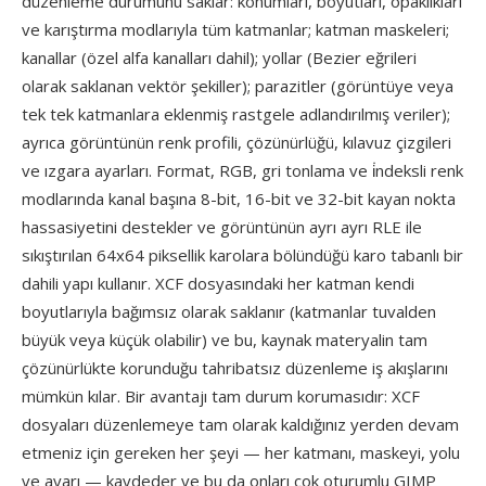
düzenleme durumunu saklar: konumları, boyutları, opaklıkları
ve karıştırma modlarıyla tüm katmanlar; katman maskeleri;
kanallar (özel alfa kanalları dahil); yollar (Bezier eğrileri
olarak saklanan vektör şekiller); parazitler (görüntüye veya
tek tek katmanlara eklenmiş rastgele adlandırılmış veriler);
ayrıca görüntünün renk profili, çözünürlüğü, kılavuz çizgileri
ve ızgara ayarları. Format, RGB, gri tonlama ve i̇ndeksli renk
modlarında kanal başına 8-bit, 16-bit ve 32-bit kayan nokta
hassasiyetini destekler ve görüntünün ayrı ayrı RLE ile
sıkıştırılan 64x64 piksellik karolara bölündüğü karo tabanlı bir
dahili yapı kullanır. XCF dosyasındaki her katman kendi
boyutlarıyla bağımsız olarak saklanır (katmanlar tuvalden
büyük veya küçük olabilir) ve bu, kaynak materyalin tam
çözünürlükte korunduğu tahribatsız düzenleme iş akışlarını
mümkün kılar. Bir avantajı tam durum korumasıdır: XCF
dosyaları düzenlemeye tam olarak kaldığınız yerden devam
etmeniz için gereken her şeyi — her katmanı, maskeyi, yolu
ve ayarı — kaydeder ve bu da onları çok oturumlu GIMP