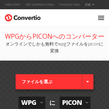
Video Editor
Add Subtitles to Video
Compress Video
詳細
WPGからPICONへのコンバーター
オンラインでしかも無料でwpgファイルをpiconに
変換
ファイルを選ぶ
WPG
PICON
に