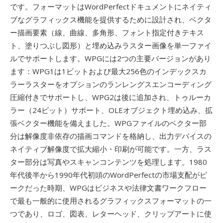
です。フォーマットはWordPerfectドキュメントにネイティ
ブなグラフィックス機能を提供するために設計され、ベクタ
ー描画要素（線、曲線、多角形、フォント指定付きテキス
ト、塗りつぶし図形）と埋め込みラスター画像を単一ファイ
ルでサポートします。WPGには2つの主要バージョンがあり
ます：WPG1は1ビットおよび最大256色のインデックスカ
ラーラスターをオプションのランレングスエンコーディング
圧縮付きでサポートし、WPG2は後に追加され、トゥルーカ
ラー（24ビット）サポート、OLEオブジェクト埋め込み、拡
張ベクター機能を備えました。WPGファイルのベクター部
分は解像度非依存の描画コマンドを格納し、出力デバイスの
ネイティブ解像度で拡大縮小・印刷が可能です。一方、ラス
ター部分は写真やスキャンコンテンツを処理します。1980
年代後半から1990年代初頭のWordPerfectの市場支配がピ
ークだった時期、WPGはビジネスや法律文書ワークフロー
で最も一般的に使用されるグラフィックスフォーマットの一
つであり、ロゴ、図表、レターヘッド、クリップアートに使