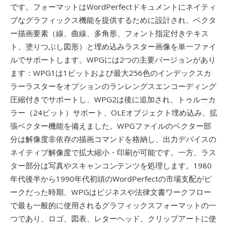
です。フォーマットはWordPerfectドキュメントにネイティ
ブなグラフィックス機能を提供するために設計され、ベクタ
ー描画要素（線、曲線、多角形、フォント指定付きテキス
ト、塗りつぶし図形）と埋め込みラスター画像を単一ファイ
ルでサポートします。WPGには2つの主要バージョンがあり
ます：WPG1は1ビットおよび最大256色のインデックスカ
ラーラスターをオプションのランレングスエンコーディング
圧縮付きでサポートし、WPG2は後に追加され、トゥルーカ
ラー（24ビット）サポート、OLEオブジェクト埋め込み、拡
張ベクター機能を備えました。WPGファイルのベクター部
分は解像度非依存の描画コマンドを格納し、出力デバイスの
ネイティブ解像度で拡大縮小・印刷が可能です。一方、ラス
ター部分は写真やスキャンコンテンツを処理します。1980
年代後半から1990年代初頭のWordPerfectの市場支配がピ
ークだった時期、WPGはビジネスや法律文書ワークフロー
で最も一般的に使用されるグラフィックスフォーマットの一
つであり、ロゴ、図表、レターヘッド、クリップアートに使