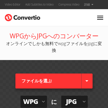
Video Editor
Add Subtitles to Video
Compress Video
詳細
WPGからJPGへのコンバーター
オンラインでしかも無料でwpgファイルをjpgに変
換
ファイルを選ぶ
WPG
JPG
に