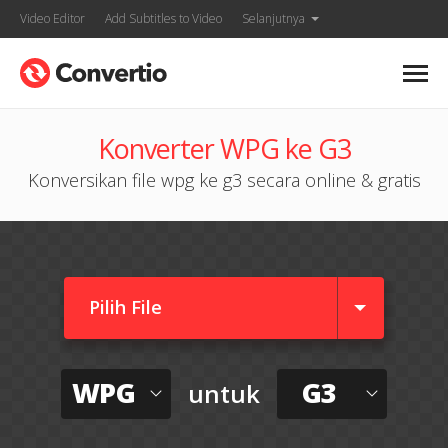
Video Editor
Add Subtitles to Video
Selanjutnya
Konverter WPG ke G3
Konversikan file wpg ke g3 secara online & gratis
Pilih File
WPG
G3
untuk