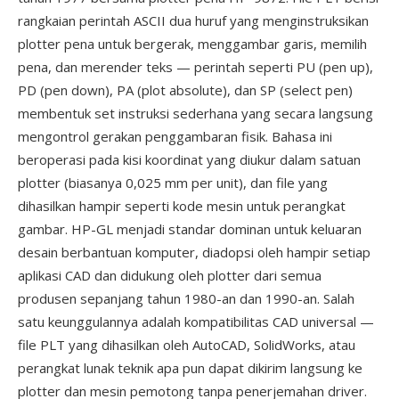
rangkaian perintah ASCII dua huruf yang menginstruksikan
plotter pena untuk bergerak, menggambar garis, memilih
pena, dan merender teks — perintah seperti PU (pen up),
PD (pen down), PA (plot absolute), dan SP (select pen)
membentuk set instruksi sederhana yang secara langsung
mengontrol gerakan penggambaran fisik. Bahasa ini
beroperasi pada kisi koordinat yang diukur dalam satuan
plotter (biasanya 0,025 mm per unit), dan file yang
dihasilkan hampir seperti kode mesin untuk perangkat
gambar. HP-GL menjadi standar dominan untuk keluaran
desain berbantuan komputer, diadopsi oleh hampir setiap
aplikasi CAD dan didukung oleh plotter dari semua
produsen sepanjang tahun 1980-an dan 1990-an. Salah
satu keunggulannya adalah kompatibilitas CAD universal —
file PLT yang dihasilkan oleh AutoCAD, SolidWorks, atau
perangkat lunak teknik apa pun dapat dikirim langsung ke
plotter dan mesin pemotong tanpa penerjemahan driver.