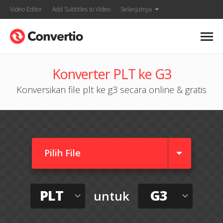
Video Editor
Add Subtitles to Video
Selanjutnya
Konverter PLT ke G3
Konversikan file plt ke g3 secara online & gratis
Pilih File
PLT
G3
untuk