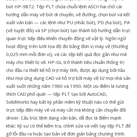
bút HP-9872. Tệp PLT chứa chuỗi lệnh ASCII hai chữ cái
hướng dẫn máy vẽ bút di chuyển, vẽ đường, chọn bút và kết
xuất văn bản — các lệnh như PU (nhấc bút), PD (hạ bút), PA
(vẽ tuyệt đối) và SP (chọn bút) tạo thành bộ hướng dẫn trực
quan trực tiếp điều khiển chuyển động vẽ vật lý. Ngôn ngữ
hoạt động trên lưới tọa độ đo bằng đơn vị máy vẽ (thường
0,025 mm mỗi đơn vị), và các tệp kết quả đọc gần như mã
máy cho thiết bị vẽ. HP-GL trở thành tiêu chuẩn thống trị
cho đầu ra thiết kế hỗ trợ máy tính, được áp dụng bởi hầu
như mọi ứng dụng CAD và hỗ trợ bởi máy vẽ từ mọi nhà sản
xuất suốt những năm 1980 và 1990. Một ưu điểm là tương
thích CAD phổ quát — tệp PLT tạo bởi AutoCAD,
SolidWorks hay bất kỳ phần mềm kỹ thuật nào có thể gửi
trực tiếp đến máy vẽ và máy cắt mà không cần chuyển đổi
driver. Cấu trúc lệnh dạng văn bản, dễ đọc là điểm mạnh
khác: kỹ sư có thể kiểm tra, chỉnh sửa và viết tay tệp PLT để
gỡ lỗi đầu ra hoặc tạo bản vẽ đơn giản bằng chương trình.