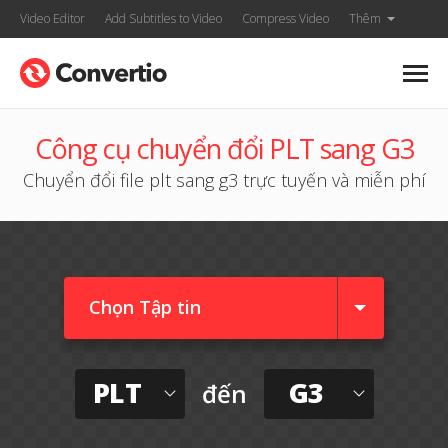
Video Editor
Add Subtitles to Video
Compress Video
Thêm
Công cụ chuyển đổi PLT sang G3
Chuyển đổi file plt sang g3 trực tuyến và miễn phí
Chọn Tập tin
PLT
G3
đến