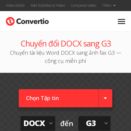
Video Editor
Add Subtitles to Video
Compress Video
Thêm
Chuyển đổi DOCX sang G3
Chuyển tài liệu Word DOCX sang ảnh fax G3 —
công cụ miễn phí
Chọn Tập tin
DOCX
G3
đến