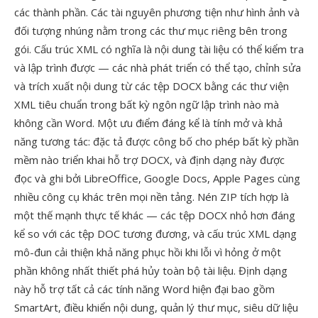
các thành phần. Các tài nguyên phương tiện như hình ảnh và
đối tượng nhúng nằm trong các thư mục riêng bên trong
gói. Cấu trúc XML có nghĩa là nội dung tài liệu có thể kiểm tra
và lập trình được — các nhà phát triển có thể tạo, chỉnh sửa
và trích xuất nội dung từ các tệp DOCX bằng các thư viện
XML tiêu chuẩn trong bất kỳ ngôn ngữ lập trình nào mà
không cần Word. Một ưu điểm đáng kể là tính mở và khả
năng tương tác: đặc tả được công bố cho phép bất kỳ phần
mềm nào triển khai hỗ trợ DOCX, và định dạng này được
đọc và ghi bởi LibreOffice, Google Docs, Apple Pages cùng
nhiều công cụ khác trên mọi nền tảng. Nén ZIP tích hợp là
một thế mạnh thực tế khác — các tệp DOCX nhỏ hơn đáng
kể so với các tệp DOC tương đương, và cấu trúc XML dạng
mô-đun cải thiện khả năng phục hồi khi lỗi vì hỏng ở một
phần không nhất thiết phá hủy toàn bộ tài liệu. Định dạng
này hỗ trợ tất cả các tính năng Word hiện đại bao gồm
SmartArt, điều khiển nội dung, quản lý thư mục, siêu dữ liệu