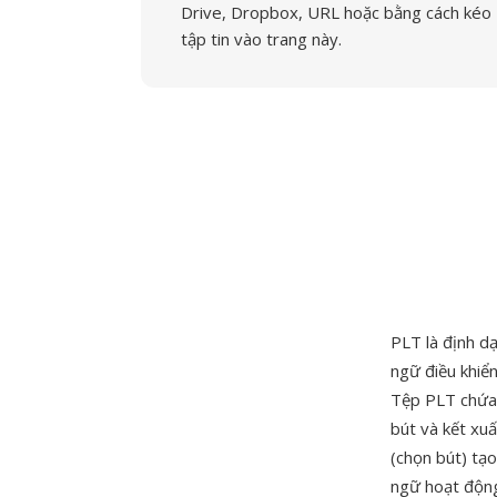
Drive, Dropbox, URL hoặc bằng cách kéo
tập tin vào trang này.
PLT là định dạ
ngữ điều khiể
Tệp PLT chứa 
bút và kết xuấ
(chọn bút) tạ
ngữ hoạt động