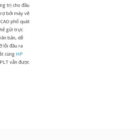
ng trị cho đầu
trợ bởi máy vẽ
h CAD phổ quát
hể gửi trực
văn bản, dễ
 lỗi đầu ra
mắt cùng
HP
. PLT vẫn được