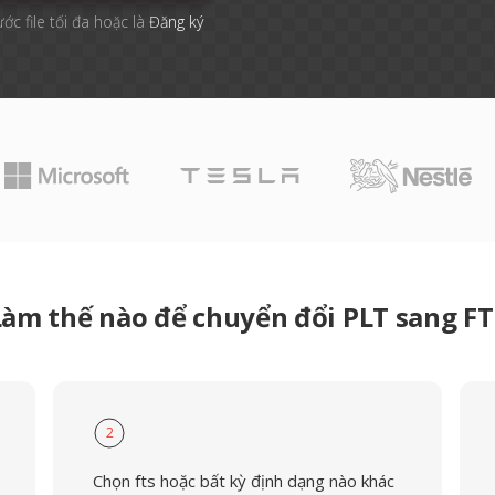
ước file tối đa hoặc là
Đăng ký
Làm thế nào để chuyển đổi PLT sang FT
2
Chọn fts hoặc bất kỳ định dạng nào khác