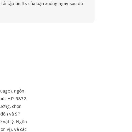
tải tập tin fts của bạn xuống ngay sau đó
uage), ngôn
 bút HP-9872.
đường, chọn
 đối) và SP
ẽ vật lý. Ngôn
n vị), và các