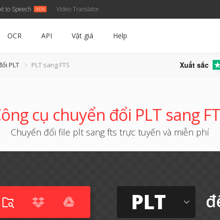
xt to Speech
Video Translator
OCR
API
Vật giá
Help
Xuất sắc
đổi PLT
PLT sang FTS
ông cụ chuyển đổi PLT sang F
Chuyển đổi file plt sang fts trực tuyến và miễn phí
PLT
đ