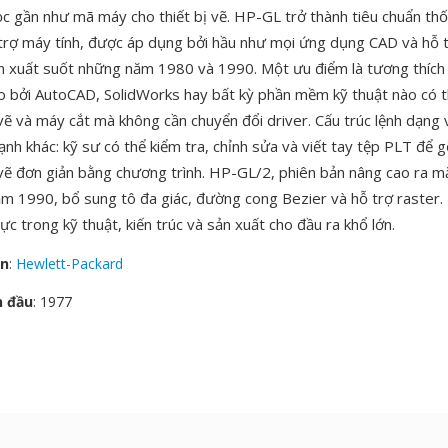
ọc gần như mã máy cho thiết bị vẽ. HP-GL trở thành tiêu chuẩn thố
ỗ trợ máy tính, được áp dụng bởi hầu như mọi ứng dụng CAD và hỗ 
n xuất suốt những năm 1980 và 1990. Một ưu điểm là tương thíc
 bởi AutoCAD, SolidWorks hay bất kỳ phần mềm kỹ thuật nào có t
vẽ và máy cắt mà không cần chuyển đổi driver. Cấu trúc lệnh dạng 
nh khác: kỹ sư có thể kiểm tra, chỉnh sửa và viết tay tệp PLT để gỡ
vẽ đơn giản bằng chương trình. HP-GL/2, phiên bản nâng cao ra 
m 1990, bổ sung tô đa giác, đường cong Bezier và hỗ trợ raster
ực trong kỹ thuật, kiến trúc và sản xuất cho đầu ra khổ lớn.
ển
:
Hewlett-Packard
n đầu
: 1977