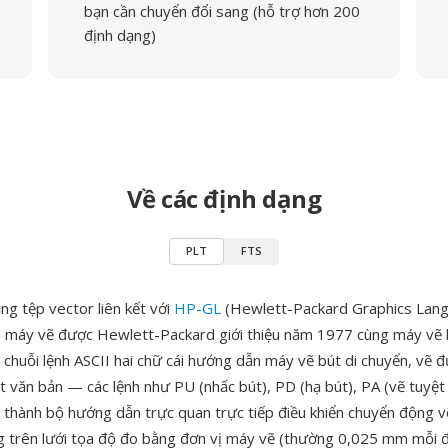
bạn cần chuyển đổi sang (hỗ trợ hơn 200
định dạng)
Về các định dạng
PLT
FTS
ng tệp vector liên kết với
HP-GL
(Hewlett-Packard Graphics Lang
n máy vẽ được Hewlett-Packard giới thiệu năm 1977 cùng máy vẽ
chuỗi lệnh ASCII hai chữ cái hướng dẫn máy vẽ bút di chuyển, vẽ 
t văn bản — các lệnh như PU (nhấc bút), PD (hạ bút), PA (vẽ tuyệt
o thành bộ hướng dẫn trực quan trực tiếp điều khiển chuyển động v
 trên lưới tọa độ đo bằng đơn vị máy vẽ (thường 0,025 mm mỗi đơ