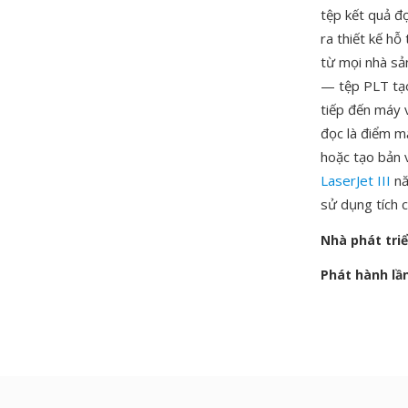
tệp kết quả đ
ra thiết kế h
từ mọi nhà sả
— tệp PLT tạo
tiếp đến máy 
đọc là điểm mạ
hoặc tạo bản 
LaserJet III
nă
sử dụng tích c
Nhà phát tri
Phát hành lầ