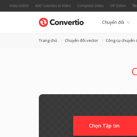
Video Editor
Add Subtitles to Video
Compress Video
GIF Editor
Te
Chuyển đổi
Trang chủ
Chuyển đổi vector
Công cụ chuyển 
C
Chọn Tập tin