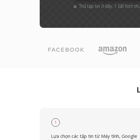
Thả tập tin ở đây. 1 GB Kích th
1
Lựa chọn các tập tin từ Máy tính, Google