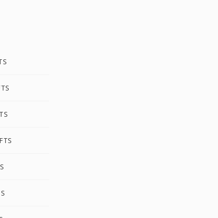
TS
FTS
TS
FTS
TS
TS