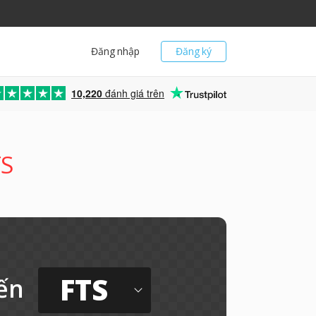
Đăng nhập
Đăng ký
10,220
đánh giá trên
TS
FTS
ến