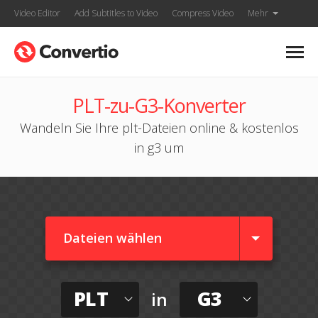
Video Editor
Add Subtitles to Video
Compress Video
Mehr
PLT-zu-G3-Konverter
Wandeln Sie Ihre plt-Dateien online & kostenlos
in g3 um
Dateien wählen
PLT
G3
in