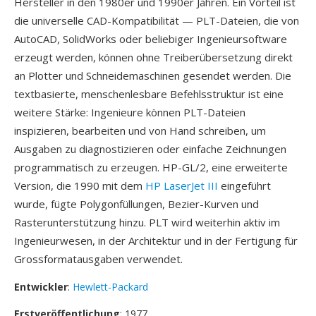
Hersteller in den 1980er und 1990er Jahren. Ein Vorteil ist
die universelle CAD-Kompatibilität — PLT-Dateien, die von
AutoCAD, SolidWorks oder beliebiger Ingenieursoftware
erzeugt werden, können ohne Treiberübersetzung direkt
an Plotter und Schneidemaschinen gesendet werden. Die
textbasierte, menschenlesbare Befehlsstruktur ist eine
weitere Stärke: Ingenieure können PLT-Dateien
inspizieren, bearbeiten und von Hand schreiben, um
Ausgaben zu diagnostizieren oder einfache Zeichnungen
programmatisch zu erzeugen. HP-GL/2, eine erweiterte
Version, die 1990 mit dem
HP LaserJet III
eingeführt
wurde, fügte Polygonfüllungen, Bezier-Kurven und
Rasterunterstützung hinzu. PLT wird weiterhin aktiv im
Ingenieurwesen, in der Architektur und in der Fertigung für
Grossformatausgaben verwendet.
Entwickler
:
Hewlett-Packard
Erstveröffentlichung
: 1977