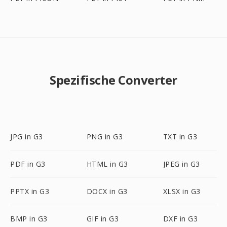
Spezifische Converter
JPG in G3
PNG in G3
TXT in G3
PDF in G3
HTML in G3
JPEG in G3
PPTX in G3
DOCX in G3
XLSX in G3
BMP in G3
GIF in G3
DXF in G3