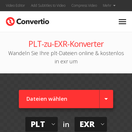
Video Editor
Add Subtitles to Video
Compress Video
Mehr
PLT-zu-EXR-Konverter
Wandeln Sie Ihre plt-Dateien online & kostenlos
in exr um
Dateien wählen
PLT
EXR
in