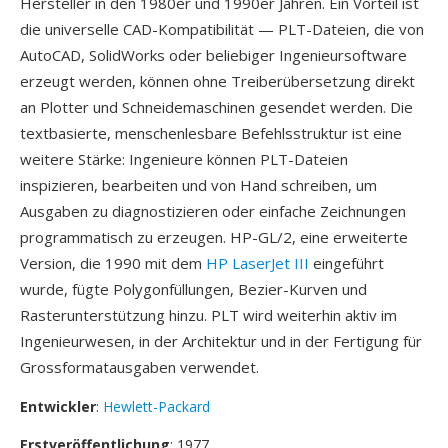
Hersteller in den 1980er und 1990er Jahren. Ein Vorteil ist
die universelle CAD-Kompatibilität — PLT-Dateien, die von
AutoCAD, SolidWorks oder beliebiger Ingenieursoftware
erzeugt werden, können ohne Treiberübersetzung direkt
an Plotter und Schneidemaschinen gesendet werden. Die
textbasierte, menschenlesbare Befehlsstruktur ist eine
weitere Stärke: Ingenieure können PLT-Dateien
inspizieren, bearbeiten und von Hand schreiben, um
Ausgaben zu diagnostizieren oder einfache Zeichnungen
programmatisch zu erzeugen. HP-GL/2, eine erweiterte
Version, die 1990 mit dem
HP LaserJet III
eingeführt
wurde, fügte Polygonfüllungen, Bezier-Kurven und
Rasterunterstützung hinzu. PLT wird weiterhin aktiv im
Ingenieurwesen, in der Architektur und in der Fertigung für
Grossformatausgaben verwendet.
Entwickler
:
Hewlett-Packard
Erstveröffentlichung
: 1977