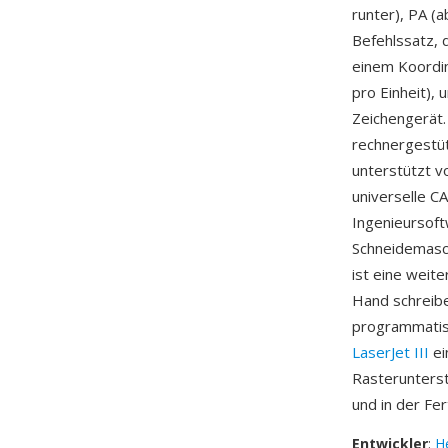
runter), PA (a
Befehlssatz, 
einem Koordin
pro Einheit), 
Zeichengerät
rechnergestü
unterstützt vo
universelle C
Ingenieursoft
Schneidemasc
ist eine weit
Hand schreibe
programmatis
LaserJet III
ei
Rasterunterst
und in der Fe
Entwickler
:
H