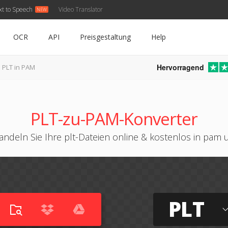
xt to Speech
Video Translator
OCR
API
Preisgestaltung
Help
Hervorragend
PLT in PAM
PLT-zu-PAM-Konverter
ndeln Sie Ihre plt-Dateien online & kostenlos in pam
PLT