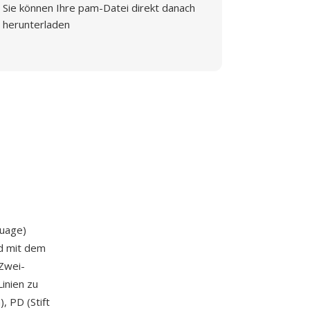
Sie können Ihre pam-Datei direkt danach
herunterladen
uage)
rd mit dem
 Zwei-
inien zu
, PD (Stift