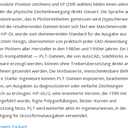
bsolute Position zeichnen) und SP (Stift wählen) bilden einen unko
der die physische Zeichenbewegung direkt steuert. Die Sprache a
atenraster, das in Plottereinheiten gemessen wird (typischerw
und die resultierenden Dateien lesen sich fast wie Maschinencode 
. HP-GL wurde zum dominierenden Standard für die Ausgabe aus
tztem Design, übernommen von praktisch jeder CAD-Anwendung
n Plottern aller Hersteller in den 1980er und 1990er Jahren. Ein Vo
AD-Kompatibilität — PLT-Dateien, die von AutoCAD, SolidWorks o
ware erzeugt werden, können ohne Treiberübersetzung direkt an
hinen gesendet werden. Die textbasierte, menschenlesbare Befe
ere Stärke: Ingenieure können PLT-Dateien inspizieren, bearbeite
n, um Ausgaben zu diagnostizieren oder einfache Zeichnungen
ch zu erzeugen. HP-GL/2, eine erweiterte Version, die 1990 mi
ngeführt wurde, fügte Polygonfüllungen, Bezier-Kurven und
ützung hinzu. PLT wird weiterhin aktiv im Ingenieurwesen, in der 
rtigung für Grossformatausgaben verwendet.
ewlett-Packard