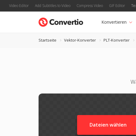
Video Editor
Add Subtitles to Video
Compress Video
GIF Editor
Te
Konvertieren
Startseite
Vektor-Konverter
PLT-Konverter
Wa
Dateien wählen