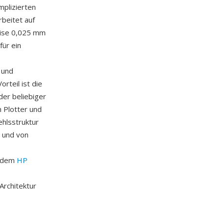
mplizierten
rbeitet auf
eise 0,025 mm
für ein
 und
rteil ist die
der beliebiger
 Plotter und
hlsstruktur
n und von
t dem
HP
Architektur