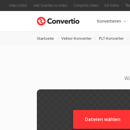
Video Editor
Add Subtitles to Video
Compress Video
GIF Editor
Te
Konvertieren
Startseite
Vektor-Konverter
PLT-Konverter
Wa
Dateien wählen