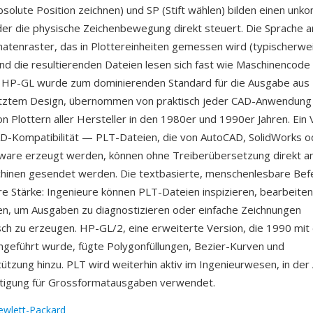
bsolute Position zeichnen) und SP (Stift wählen) bilden einen unko
der die physische Zeichenbewegung direkt steuert. Die Sprache a
atenraster, das in Plottereinheiten gemessen wird (typischerw
und die resultierenden Dateien lesen sich fast wie Maschinencode 
. HP-GL wurde zum dominierenden Standard für die Ausgabe aus
tztem Design, übernommen von praktisch jeder CAD-Anwendung
n Plottern aller Hersteller in den 1980er und 1990er Jahren. Ein Vo
AD-Kompatibilität — PLT-Dateien, die von AutoCAD, SolidWorks o
ware erzeugt werden, können ohne Treiberübersetzung direkt an
hinen gesendet werden. Die textbasierte, menschenlesbare Befe
ere Stärke: Ingenieure können PLT-Dateien inspizieren, bearbeite
n, um Ausgaben zu diagnostizieren oder einfache Zeichnungen
ch zu erzeugen. HP-GL/2, eine erweiterte Version, die 1990 mi
ngeführt wurde, fügte Polygonfüllungen, Bezier-Kurven und
ützung hinzu. PLT wird weiterhin aktiv im Ingenieurwesen, in der 
rtigung für Grossformatausgaben verwendet.
ewlett-Packard