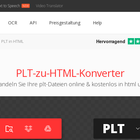
xt to Speech
Video Translator
OCR
API
Preisgestaltung
Help
Hervorragend
PLT in HTML
PLT-zu-HTML-Konverter
ndeln Sie Ihre plt-Dateien online & kostenlos in html
PLT