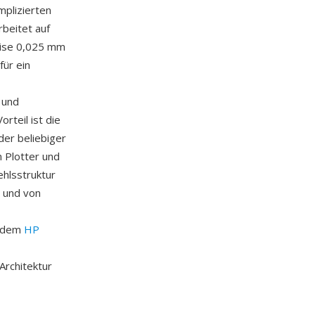
mplizierten
rbeitet auf
eise 0,025 mm
für ein
 und
rteil ist die
der beliebiger
 Plotter und
hlsstruktur
n und von
t dem
HP
Architektur