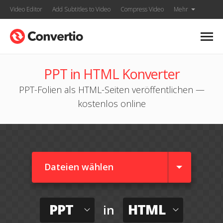
Video Editor
Add Subtitles to Video
Compress Video
Mehr
PPT in HTML Konverter
PPT-Folien als HTML-Seiten veröffentlichen —
kostenlos online
Dateien wählen
PPT
HTML
in