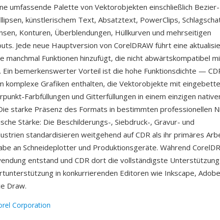
ine umfassende Palette von Vektorobjekten einschließlich Bezier
llipsen, künstlerischem Text, Absatztext, PowerClips, Schlagscha
nsen, Konturen, Überblendungen, Hüllkurven und mehrseitigen
ts. Jede neue Hauptversion von CorelDRAW führt eine aktualisi
die manchmal Funktionen hinzufügt, die nicht abwärtskompatibel mi
. Ein bemerkenswerter Vorteil ist die hohe Funktionsdichte — C
 komplexe Grafiken enthalten, die Vektorobjekte mit eingebett
rpunkt-Farbfüllungen und Gitterfüllungen in einem einzigen nati
Die starke Präsenz des Formats in bestimmten professionellen Ni
ische Stärke: Die Beschilderungs-, Siebdruck-, Gravur- und
ndustrien standardisieren weitgehend auf CDR als ihr primäres Arb
gabe an Schneideplotter und Produktionsgeräte. Während CorelD
endung entstand und CDR dort die vollständigste Unterstützung
tunterstützung in konkurrierenden Editoren wie Inkscape, Adobe 
ce Draw.
orel Corporation