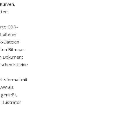
-Kurven,
tten,
erte CDR-
t älterer
DR-Dateien
eten Bitmap-
ven Dokument
schen ist eine
eitsformat mit
RAW als
 genießt,
Illustrator