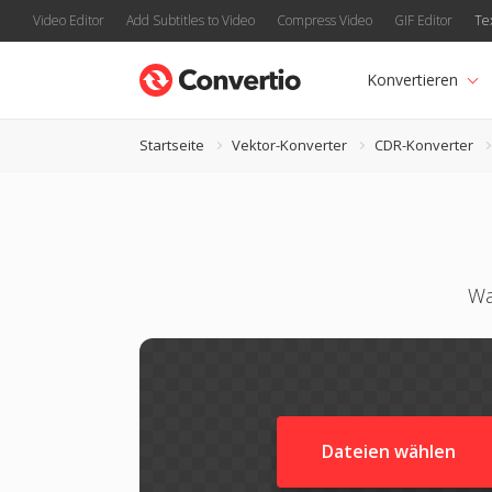
Video Editor
Add Subtitles to Video
Compress Video
GIF Editor
Te
Konvertieren
Startseite
Vektor-Konverter
CDR-Konverter
Wa
Dateien wählen