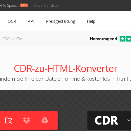
xt to Speech
Video Translator
OCR
API
Preisgestaltung
Help
Hervorragend
CDR in HTML
CDR-zu-HTML-Konverter
ndeln Sie Ihre cdr-Dateien online & kostenlos in html
CDR