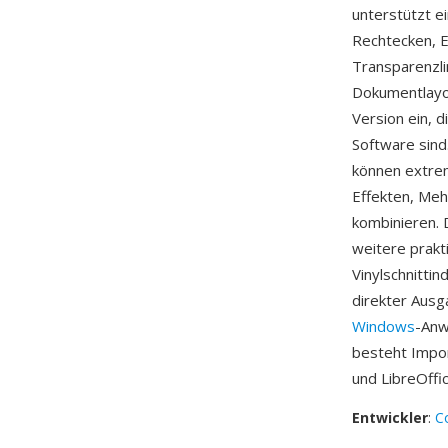
unterstützt e
Rechtecken, E
Transparenzli
Dokumentlayou
Version ein, 
Software sind
können extrem
Effekten, Meh
kombinieren. 
weitere prakt
Vinylschnitti
direkter Aus
Windows
-Anw
besteht Impor
und LibreOffi
Entwickler
:
C