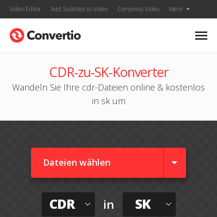
Video Editor
Add Subtitles to Video
Compress Video
Mehr
CDR-zu-SK-Konverter
Wandeln Sie Ihre cdr-Dateien online & kostenlos
in sk um
Dateien wählen
CDR
SK
in