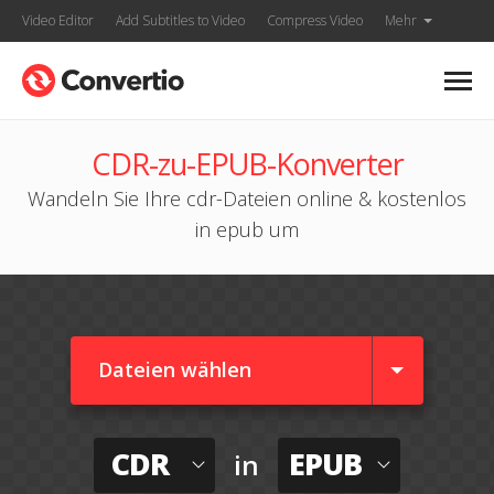
Video Editor
Add Subtitles to Video
Compress Video
Mehr
CDR-zu-EPUB-Konverter
Wandeln Sie Ihre cdr-Dateien online & kostenlos
in epub um
Dateien wählen
CDR
EPUB
in