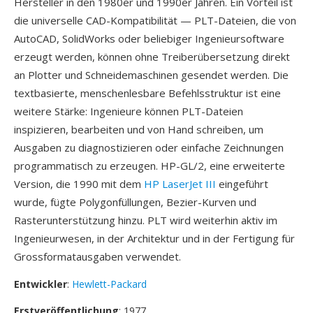
Hersteller in den 1980er und 1990er Jahren. Ein Vorteil ist
die universelle CAD-Kompatibilität — PLT-Dateien, die von
AutoCAD, SolidWorks oder beliebiger Ingenieursoftware
erzeugt werden, können ohne Treiberübersetzung direkt
an Plotter und Schneidemaschinen gesendet werden. Die
textbasierte, menschenlesbare Befehlsstruktur ist eine
weitere Stärke: Ingenieure können PLT-Dateien
inspizieren, bearbeiten und von Hand schreiben, um
Ausgaben zu diagnostizieren oder einfache Zeichnungen
programmatisch zu erzeugen. HP-GL/2, eine erweiterte
Version, die 1990 mit dem
HP LaserJet III
eingeführt
wurde, fügte Polygonfüllungen, Bezier-Kurven und
Rasterunterstützung hinzu. PLT wird weiterhin aktiv im
Ingenieurwesen, in der Architektur und in der Fertigung für
Grossformatausgaben verwendet.
Entwickler
:
Hewlett-Packard
Erstveröffentlichung
: 1977