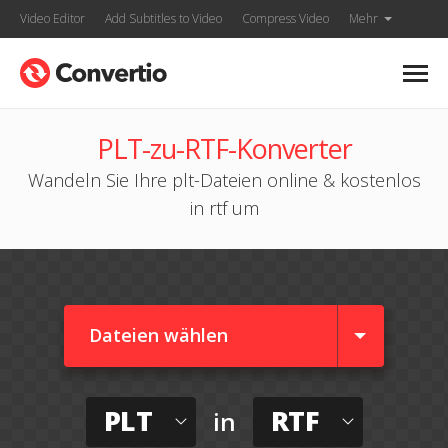
Video Editor
Add Subtitles to Video
Compress Video
Mehr
PLT-zu-RTF-Konverter
Wandeln Sie Ihre plt-Dateien online & kostenlos
in rtf um
Dateien wählen
PLT
RTF
in