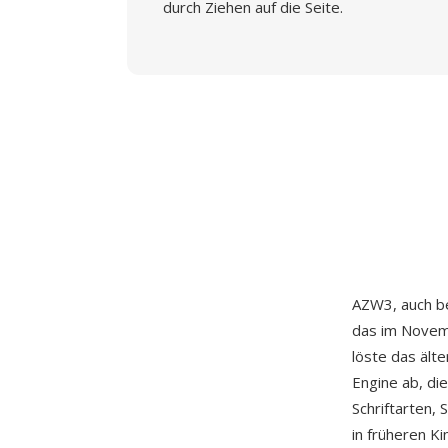
durch Ziehen auf die Seite.
AZW3, auch be
das im Nove
löste das ält
Engine ab, di
Schriftarten,
in früheren K