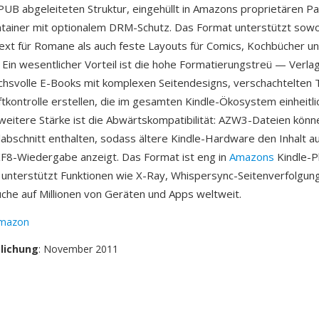
EPUB abgeleiteten Struktur, eingehüllt in Amazons proprietären P
tainer mit optionalem DRM-Schutz. Das Format unterstützt sowo
ext für Romane als auch feste Layouts für Comics, Kochbücher u
 Ein wesentlicher Vorteil ist die hohe Formatierungstreü — Verl
uchsvolle E-Books mit komplexen Seitendesigns, verschachtelten 
ftkontrolle erstellen, die im gesamten Kindle-Ökosystem einheitli
weitere Stärke ist die Abwärtskompatibilität: AZW3-Dateien könn
abschnitt enthalten, sodass ältere Kindle-Hardware den Inhalt a
KF8-Wiedergabe anzeigt. Das Format ist eng in
Amazons
Kindle-P
d unterstützt Funktionen wie X-Ray, Whispersync-Seitenverfolgun
he auf Millionen von Geräten und Apps weltweit.
mazon
tlichung
: November 2011