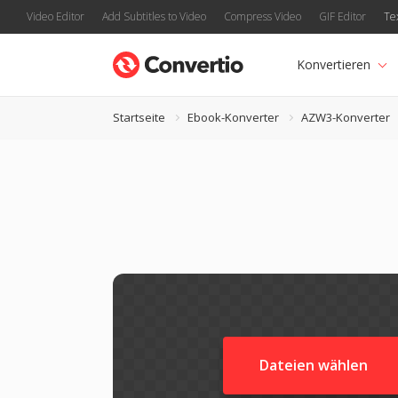
Video Editor
Add Subtitles to Video
Compress Video
GIF Editor
Te
Konvertieren
Startseite
Ebook-Konverter
AZW3-Konverter
Dateien wählen