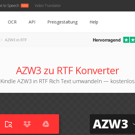
xt to Speech
Video Translator
OCR
API
Preisgestaltung
Help
Hervorragend
AZW3 in RTF
AZW3 zu RTF Konverter
Kindle AZW3 in RTF Rich Text umwandeln — kostenlos
AZW3