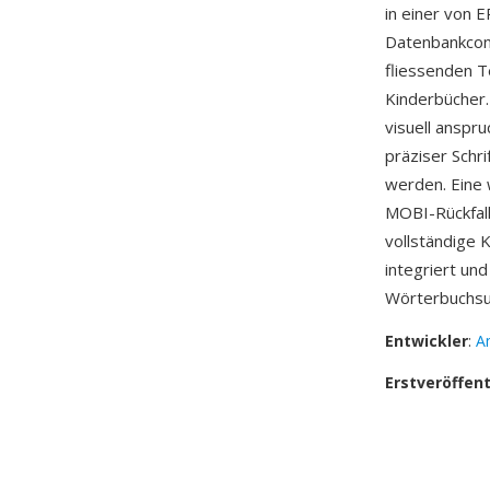
in einer von 
Datenbankcon
fliessenden T
Kinderbücher.
visuell anspr
präziser Schri
werden. Eine 
MOBI-Rückfall
vollständige 
integriert un
Wörterbuchsuc
Entwickler
:
A
Erstveröffen