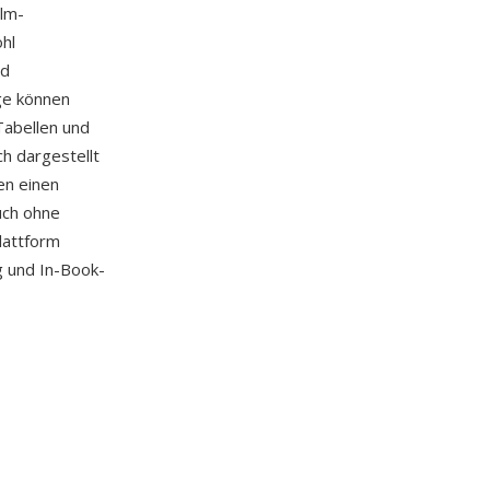
alm-
hl
nd
age können
Tabellen und
ch dargestellt
en einen
uch ohne
lattform
g und In-Book-