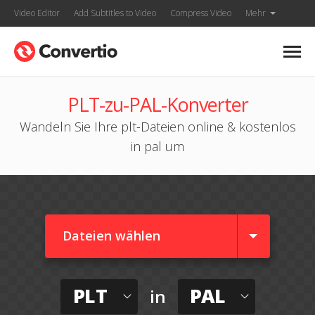
Video Editor
Add Subtitles to Video
Compress Video
Mehr
PLT-zu-PAL-Konverter
Wandeln Sie Ihre plt-Dateien online & kostenlos
in pal um
Dateien wählen
PLT
PAL
in