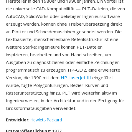
Hersteller in den 1980er und 1990er Jahren. Ein Vorteil ist
die universelle CAD-Kompatibilität — PLT-Dateien, die von
AutoCAD, SolidWorks oder beliebiger Ingenieursoftware
erzeugt werden, können ohne Treiberübersetzung direkt
an Plotter und Schneidemaschinen gesendet werden. Die
textbasierte, menschenlesbare Befehlsstruktur ist eine
weitere Stärke: Ingenieure können PLT-Dateien
inspizieren, bearbeiten und von Hand schreiben, um
Ausgaben zu diagnostizieren oder einfache Zeichnungen
programmatisch zu erzeugen. HP-GL/2, eine erweiterte
Version, die 1990 mit dem
HP LaserJet III
eingeführt
wurde, fügte Polygonfüllungen, Bezier-Kurven und
Rasterunterstützung hinzu. PLT wird weiterhin aktiv im
Ingenieurwesen, in der Architektur und in der Fertigung für
Grossformatausgaben verwendet.
Entwickler
:
Hewlett-Packard
Erstveröffentlichung
: 1977