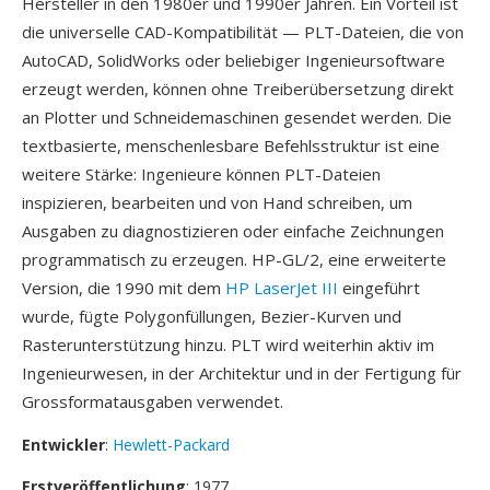
Hersteller in den 1980er und 1990er Jahren. Ein Vorteil ist
die universelle CAD-Kompatibilität — PLT-Dateien, die von
AutoCAD, SolidWorks oder beliebiger Ingenieursoftware
erzeugt werden, können ohne Treiberübersetzung direkt
an Plotter und Schneidemaschinen gesendet werden. Die
textbasierte, menschenlesbare Befehlsstruktur ist eine
weitere Stärke: Ingenieure können PLT-Dateien
inspizieren, bearbeiten und von Hand schreiben, um
Ausgaben zu diagnostizieren oder einfache Zeichnungen
programmatisch zu erzeugen. HP-GL/2, eine erweiterte
Version, die 1990 mit dem
HP LaserJet III
eingeführt
wurde, fügte Polygonfüllungen, Bezier-Kurven und
Rasterunterstützung hinzu. PLT wird weiterhin aktiv im
Ingenieurwesen, in der Architektur und in der Fertigung für
Grossformatausgaben verwendet.
Entwickler
:
Hewlett-Packard
Erstveröffentlichung
: 1977