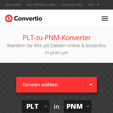
Video Editor
Add Subtitles to Video
Compress Video
Mehr
PLT-zu-PNM-Konverter
Wandeln Sie Ihre plt-Dateien online & kostenlos
in pnm um
Dateien wählen
PLT
PNM
in