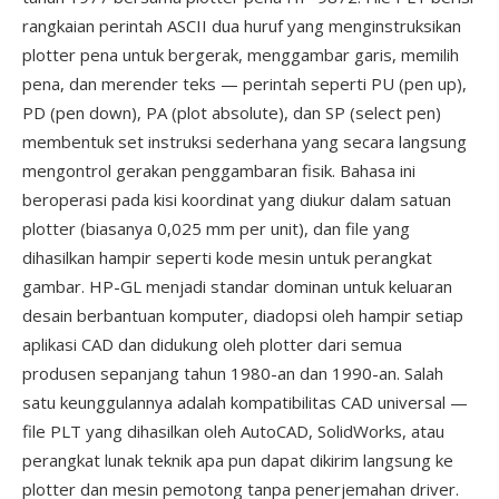
rangkaian perintah ASCII dua huruf yang menginstruksikan
plotter pena untuk bergerak, menggambar garis, memilih
pena, dan merender teks — perintah seperti PU (pen up),
PD (pen down), PA (plot absolute), dan SP (select pen)
membentuk set instruksi sederhana yang secara langsung
mengontrol gerakan penggambaran fisik. Bahasa ini
beroperasi pada kisi koordinat yang diukur dalam satuan
plotter (biasanya 0,025 mm per unit), dan file yang
dihasilkan hampir seperti kode mesin untuk perangkat
gambar. HP-GL menjadi standar dominan untuk keluaran
desain berbantuan komputer, diadopsi oleh hampir setiap
aplikasi CAD dan didukung oleh plotter dari semua
produsen sepanjang tahun 1980-an dan 1990-an. Salah
satu keunggulannya adalah kompatibilitas CAD universal —
file PLT yang dihasilkan oleh AutoCAD, SolidWorks, atau
perangkat lunak teknik apa pun dapat dikirim langsung ke
plotter dan mesin pemotong tanpa penerjemahan driver.