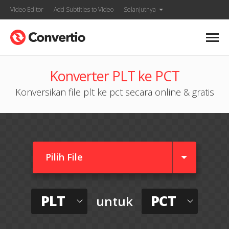
Video Editor
Add Subtitles to Video
Selanjutnya
Konverter PLT ke PCT
Konversikan file plt ke pct secara online & gratis
Pilih File
PLT
PCT
untuk