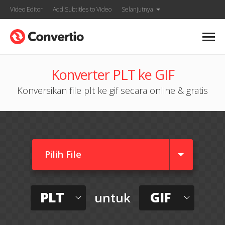
Video Editor
Add Subtitles to Video
Selanjutnya
Konverter PLT ke GIF
Konversikan file plt ke gif secara online & gratis
Pilih File
PLT
GIF
untuk