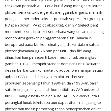
rangkaian perintah ASCII dua huruf yang menginstruksikan
plotter pena untuk bergerak, menggambar garis, memilih
pena, dan merender teks — perintah seperti PU (pen up),
PD (pen down), PA (plot absolute), dan SP (select pen)
membentuk set instruksi sederhana yang secara langsung
mengontrol gerakan penggambaran fisik. Bahasa ini
beroperasi pada kisi koordinat yang diukur dalam satuan
plotter (biasanya 0,025 mm per unit), dan file yang
dihasilkan hampir seperti kode mesin untuk perangkat
gambar. HP-GL menjadi standar dominan untuk keluaran
desain berbantuan komputer, diadopsi oleh hampir setiap
aplikasi CAD dan didukung oleh plotter dari semua
produsen sepanjang tahun 1980-an dan 1990-an. Salah
satu keunggulannya adalah kompatibilitas CAD universal —
file PLT yang dihasilkan oleh AutoCAD, SolidWorks, atau
perangkat lunak teknik apa pun dapat dikirim langsung ke
plotter dan mesin pemotong tanpa penerjemahan driver.