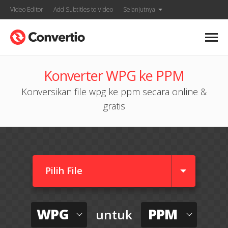
Video Editor
Add Subtitles to Video
Selanjutnya
Konverter WPG ke PPM
Konversikan file wpg ke ppm secara online &
gratis
Pilih File
WPG
PPM
untuk