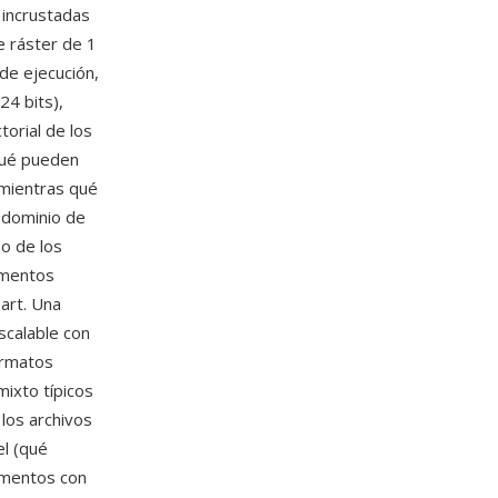
 incrustadas
e ráster de 1
de ejecución,
4 bits),
orial de los
qué pueden
, mientras qué
e dominio de
o de los
umentos
art. Una
scalable con
ormatos
mixto típicos
los archivos
el (qué
umentos con