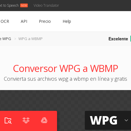
xt to Speech
Video Translator
OCR
API
Precio
Help
Excelente
de WPG
WPG a WBMP
Conversor WPG a WBMP
Convierta sus archivos wpg a wbmp en línea y gratis
WPG