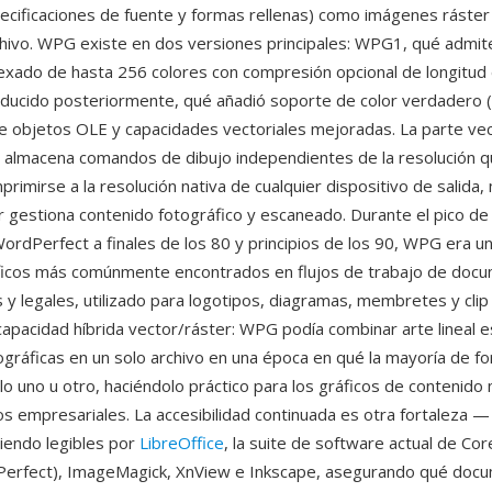
ecificaciones de fuente y formas rellenas) como imágenes ráster
chivo. WPG existe en dos versiones principales: WPG1, qué admit
ndexado de hasta 256 colores con compresión opcional de longitud 
ducido posteriormente, qué añadió soporte de color verdadero (2
de objetos OLE y capacidades vectoriales mejoradas. La parte vect
 almacena comandos de dibujo independientes de la resolución 
primirse a la resolución nativa de cualquier dispositivo de salida
er gestiona contenido fotográfico y escaneado. Durante el pico d
rdPerfect a finales de los 80 y principios de los 90, WPG era un
ficos más comúnmente encontrados en flujos de trabajo de doc
 y legales, utilizado para logotipos, diagramas, membretes y clip 
 capacidad híbrida vector/ráster: WPG podía combinar arte lineal e
gráficas en un solo archivo en una época en qué la mayoría de f
o uno u otro, haciéndolo práctico para los gráficos de contenido 
 empresariales. La accesibilidad continuada es otra fortaleza — 
iendo legibles por
LibreOffice
, la suite de software actual de Cor
erfect), ImageMagick, XnView e Inkscape, asegurando qué doc