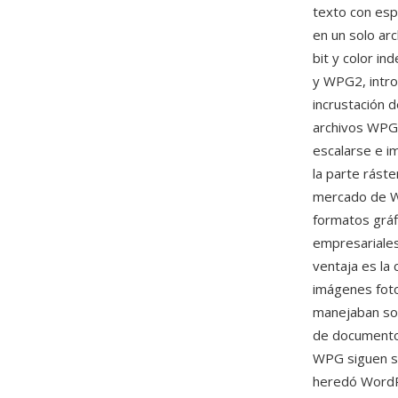
texto con esp
en un solo ar
bit y color i
y WPG2, intro
incrustación 
archivos WPG
escalarse e im
la parte rást
mercado de Wo
formatos grá
empresariales
ventaja es la
imágenes foto
manejaban sol
de documentos
WPG siguen s
heredó WordP