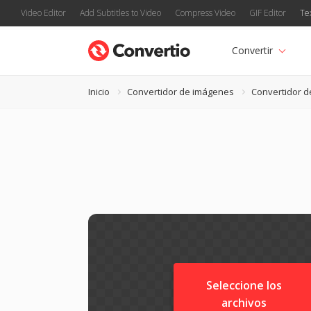
Video Editor
Add Subtitles to Video
Compress Video
GIF Editor
Te
Convertir
Inicio
Convertidor de imágenes
Convertidor 
Seleccione los
archivos