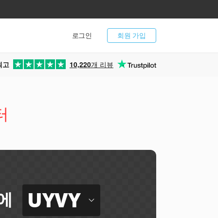
로그인
회원 가입
최고
10,220
개 리뷰
터
UYVY
에