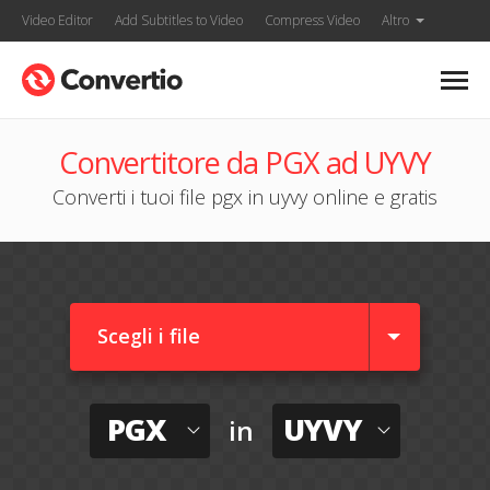
Video Editor
Add Subtitles to Video
Compress Video
Altro
Convertitore da PGX ad UYVY
Converti i tuoi file pgx in uyvy online e gratis
Scegli i file
PGX
UYVY
in