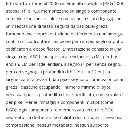
Introdotto intorno al 2000 insieme alla specifica JPEG 2000
stessa, i file PGX memorizzano un singolo componente
immagine (un canale colore o un piano in scala di grigi) con
un'intestazione di testo seguita da dati pixel grezzi,
fornendo una rappresentazione di riferimento non ambigua
contro cui confrontare campione per campione gli output di
codificatori e decodificatori. L'intestazione consiste in una
singola riga ASCII che specifica l'endianness (ML per big-
endian, LM per little-endian), il segno (+ per senza segno, -
per con segno), la profondità di bit (da 1 a 32 bit), la
larghezza e l'altezza. I dati pixel seguono come valori binari
grezzi, ciascuno occupando il numero minimo di byte
necessari per la profondità di bit specificata, con un valore
per pixel. Per le immagini a componenti multipli (come
RGB), ogni componente è memorizzato in un file PGX
separato. La deliberata semplicità del formato — nessuna
compressione, nessun metadato, nessun supporto