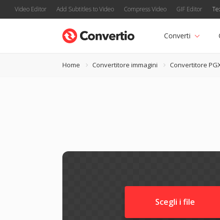
Video Editor
Add Subtitles to Video
Compress Video
GIF Editor
Te
Converti
Home
Convertitore immagini
Convertitore PG
Scegli i file