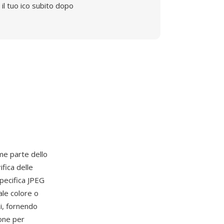
il tuo ico subito dopo
me parte dello
fica delle
pecifica JPEG
le colore o
zi, fornendo
one per