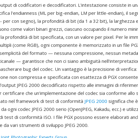
utput di codificatori e decodificatori. L'intestazione consiste in un
ifica l'endianness (ML per big-endian, LM per little-endian), il se
 per con segno), la profondità di bit (da 1 a 32 bit), la larghezza e 
guono come valori binari grezzi, ciascuno occupando il numero min
la profondità di bit specificata, con un valore per pixel. Per le imm
ltipli (come RGB), ogni componente è memorizzato in un file PG
 semplicità del formato — nessuna compressione, nessun metada
icanale — garantisce che non ci siano ambiguità nell'interpretazi
scherare bug del codec. Un vantaggio è la precisione di verifica: 
one non compressa e specificata con esattezza di PGX consente 
l'output JPEG 2000 decodificato rispetto alle immagini di riferime
 certificare che un'implementazione del codec sia conforme allo s
mato nel framework di test di conformità
JPEG 2000
significa che è
da ogni codec JPEG 2000 serio (OpenJPEG, Kakadu, ecc.) e utilizz
e di test di conformità ISO. I file PGX possono essere elaborati an
 da vari strumenti di sviluppo JPEG 2000.
:
Joint Photographic Experts Group