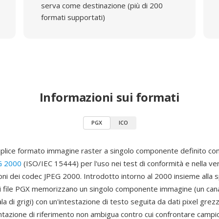
serva come destinazione (più di 200
formati supportati)
Informazioni sui formati
PGX
ICO
lice formato immagine raster a singolo componente definito co
G 2000
(ISO/IEC 15444) per l'uso nei test di conformità e nella veri
ni dei codec JPEG 2000. Introdotto intorno al 2000 insieme alla s
i file PGX memorizzano un singolo componente immagine (un cana
ala di grigi) con un'intestazione di testo seguita da dati pixel grez
tazione di riferimento non ambigua contro cui confrontare campi