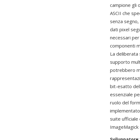
campione gli o
ASCII che spec
senza segno, -
dati pixel se
necessari per 
componenti mu
La deliberata
supporto mult
potrebbero ma
rappresentazi
bit-esatto del
essenziale per
ruolo del for
implementato 
suite ufficial
ImageMagick e
Sviluppatore