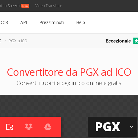
xt to Speech
Video Translator
OCR
API
Prezziminuti
Help
Eccezionale
X
PGX a ICO
Convertitore da PGX ad ICO
Converti i tuoi file pgx in ico online e gratis
PGX