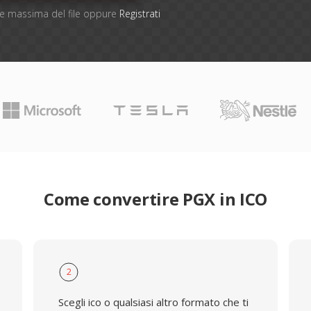
one massima del file oppure
Registrati
Come convertire PGX in ICO
2
Scegli ico o qualsiasi altro formato che ti