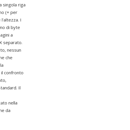
a singola riga
gno (+ per
l'altezza. I
imo di byte
agini a
X separato.
to, nessun
one che
la
il confronto
nto,
tandard. Il
ato nella
che da