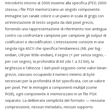
Introdotto intorno al 2000 insieme alla specifica JPEG 2000
stessa, i file PGX memorizzano un singolo componente
immagine (un canale colore o un piano in scala di grigi) con
un'intestazione di testo seguita da dati pixel grezzi,
fornendo una rappresentazione di riferimento non ambigua
contro cui confrontare campione per campione gli output di
codificatori e decodificatori. L'intestazione consiste in una
singola riga ASCII che specifica l'endianness (ML per big-
endian, LM per little-endian), il segno (+ per senza segno, -
per con segno), la profondità di bit (da 1 a 32 bit), la
larghezza e l'altezza. I dati pixel seguono come valori binari
grezzi, ciascuno occupando il numero minimo di byte
necessari per la profondità di bit specificata, con un valore
per pixel. Per le immagini a componenti multipli (come
RGB), ogni componente è memorizzato in un file PGX
separato. La deliberata semplicità del formato — nessuna
compressione, nessun metadato, nessun supporto