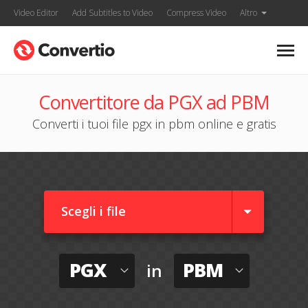
Video Editor
Add Subtitles to Video
Compress Video
Altro
Convertitore da PGX ad PBM
Converti i tuoi file pgx in pbm online e gratis
Scegli i file
PGX
PBM
in