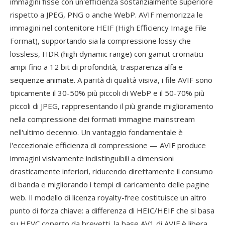
immagini fisse con un'efficienza sostanzialmente superiore
rispetto a JPEG, PNG o anche WebP. AVIF memorizza le
immagini nel contenitore HEIF (High Efficiency Image File
Format), supportando sia la compressione lossy che
lossless, HDR (high dynamic range) con gamut cromatici
ampi fino a 12 bit di profondità, trasparenza alfa e
sequenze animate. A parità di qualità visiva, i file AVIF sono
tipicamente il 30-50% più piccoli di WebP e il 50-70% più
piccoli di JPEG, rappresentando il più grande miglioramento
nella compressione dei formati immagine mainstream
nell'ultimo decennio. Un vantaggio fondamentale è
l'eccezionale efficienza di compressione — AVIF produce
immagini visivamente indistinguibili a dimensioni
drasticamente inferiori, riducendo direttamente il consumo
di banda e migliorando i tempi di caricamento delle pagine
web. Il modello di licenza royalty-free costituisce un altro
punto di forza chiave: a differenza di HEIC/HEIF che si basa
su HEVC coperto da brevetti, la base AV1 di AVIF è libera