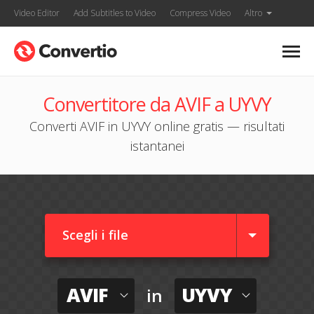
Video Editor
Add Subtitles to Video
Compress Video
Altro
Convertitore da AVIF a UYVY
Converti AVIF in UYVY online gratis — risultati
istantanei
Scegli i file
AVIF
UYVY
in