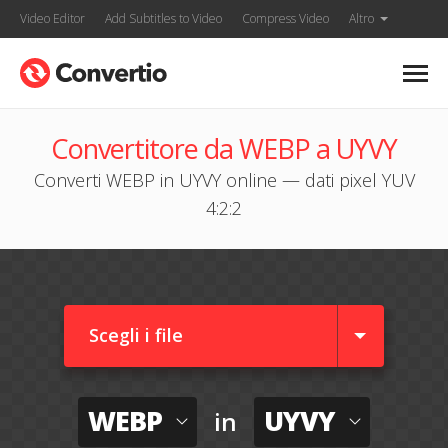
Video Editor
Add Subtitles to Video
Compress Video
Altro
Convertitore da WEBP a UYVY
Converti WEBP in UYVY online — dati pixel YUV
4:2:2
Scegli i file
WEBP
UYVY
in