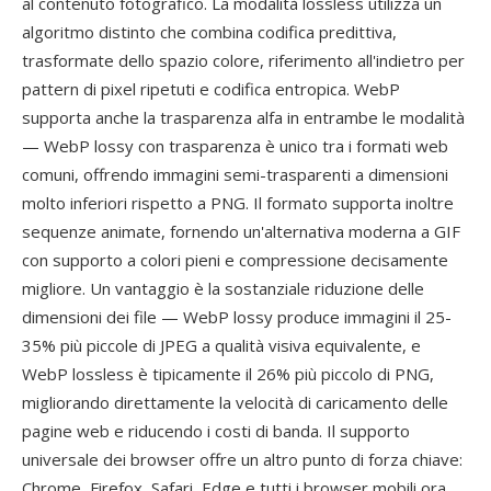
al contenuto fotografico. La modalità lossless utilizza un
algoritmo distinto che combina codifica predittiva,
trasformate dello spazio colore, riferimento all'indietro per
pattern di pixel ripetuti e codifica entropica. WebP
supporta anche la trasparenza alfa in entrambe le modalità
— WebP lossy con trasparenza è unico tra i formati web
comuni, offrendo immagini semi-trasparenti a dimensioni
molto inferiori rispetto a PNG. Il formato supporta inoltre
sequenze animate, fornendo un'alternativa moderna a GIF
con supporto a colori pieni e compressione decisamente
migliore. Un vantaggio è la sostanziale riduzione delle
dimensioni dei file — WebP lossy produce immagini il 25-
35% più piccole di JPEG a qualità visiva equivalente, e
WebP lossless è tipicamente il 26% più piccolo di PNG,
migliorando direttamente la velocità di caricamento delle
pagine web e riducendo i costi di banda. Il supporto
universale dei browser offre un altro punto di forza chiave:
Chrome, Firefox, Safari, Edge e tutti i browser mobili ora