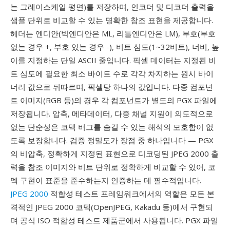
는 그레이스케일 평면)를 저장하며, 인코더 및 디코더 출력을
샘플 단위로 비교할 수 있는 명확한 참조 표현을 제공합니다.
헤더는 엔디안(빅엔디안은 ML, 리틀엔디안은 LM), 부호(부호
없는 경우 +, 부호 있는 경우 -), 비트 심도(1~32비트), 너비, 높
이를 지정하는 단일 ASCII 줄입니다. 픽셀 데이터는 지정된 비
트 심도에 필요한 최소 바이트 수로 각각 차지하는 원시 바이
너리 값으로 뒤따르며, 픽셀당 하나의 값입니다. 다중 컴포넌
트 이미지(RGB 등)의 경우 각 컴포넌트가 별도의 PGX 파일에
저장됩니다. 압축, 메타데이터, 다중 채널 지원이 의도적으로
없는 단순성은 코덱 버그를 숨길 수 있는 해석의 모호함이 없
도록 보장합니다. 검증 정밀도가 장점 중 하나입니다 — PGX
의 비압축, 정확하게 지정된 표현으로 디코딩된 JPEG 2000 출
력을 참조 이미지와 비트 단위로 정확하게 비교할 수 있어, 코
덱 구현이 표준을 준수하는지 인증하는 데 필수적입니다.
JPEG 2000
적합성 테스트 프레임워크에서의 역할은 모든 본
격적인 JPEG 2000 코덱(OpenJPEG, Kakadu 등)에서 구현되
며 공식 ISO 적합성 테스트 제품군에서 사용됩니다. PGX 파일