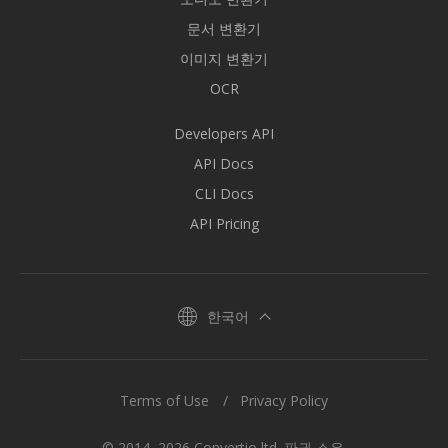
문서 변환기
이미지 변환기
OCR
Developers API
API Docs
CLI Docs
API Pricing
한국어
Terms of Use
Privacy Policy
© 2014–2026 Convertio ltd. 판권 소유.