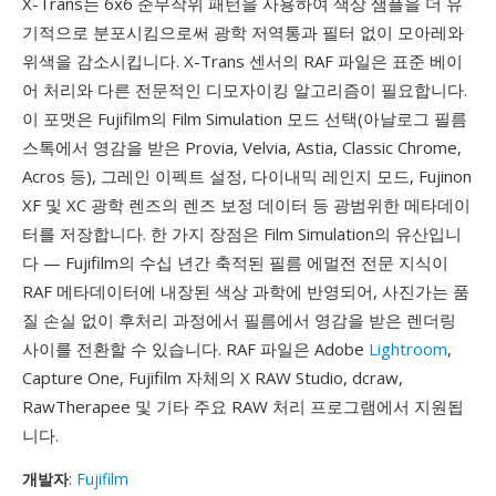
X-Trans는 6x6 준무작위 패턴을 사용하여 색상 샘플을 더 유
기적으로 분포시킴으로써 광학 저역통과 필터 없이 모아레와
위색을 감소시킵니다. X-Trans 센서의 RAF 파일은 표준 베이
어 처리와 다른 전문적인 디모자이킹 알고리즘이 필요합니다.
이 포맷은 Fujifilm의 Film Simulation 모드 선택(아날로그 필름
스톡에서 영감을 받은 Provia, Velvia, Astia, Classic Chrome,
Acros 등), 그레인 이펙트 설정, 다이내믹 레인지 모드, Fujinon
XF 및 XC 광학 렌즈의 렌즈 보정 데이터 등 광범위한 메타데이
터를 저장합니다. 한 가지 장점은 Film Simulation의 유산입니
다 — Fujifilm의 수십 년간 축적된 필름 에멀전 전문 지식이
RAF 메타데이터에 내장된 색상 과학에 반영되어, 사진가는 품
질 손실 없이 후처리 과정에서 필름에서 영감을 받은 렌더링
사이를 전환할 수 있습니다. RAF 파일은 Adobe
Lightroom
,
Capture One, Fujifilm 자체의 X RAW Studio, dcraw,
RawTherapee 및 기타 주요 RAW 처리 프로그램에서 지원됩
니다.
개발자
:
Fujifilm