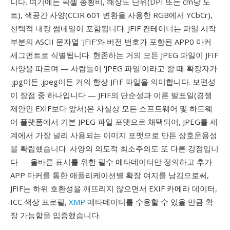
니다. 여기에는 픽셀 종횡비, 해상도 단위(DPI 또는 cm당 도
트), 색공간 사양(CCIR 601 변환을 사용한 RGB에서 YCbCr),
선택적 내장 썸네일이 포함됩니다. JFIF 컨테이너는 파일 시작
부분의 ASCII 문자열 'JFIF'와 버전 번호가 포함된 APP0 마커
세그먼트로 식별됩니다. 현존하는 거의 모든 JPEG 파일이 JFIF
사양을 따르며 — 사람들이 'JPEG 파일'이라고 할 때 확장자가
.jpg이든 .jpeg이든 거의 항상 JFIF 파일을 의미합니다. 보편성
이 장점 중 하나입니다 — JFIF의 단순성과 이른 발표일(경쟁
제안인 EXIF보다 앞서)은 사실상 모든 소프트웨어 및 하드웨
어 플랫폼에서 기본 JPEG 파일 포맷으로 채택되어, JPEG를 세
계에서 가장 널리 사용되는 이미지 포맷으로 만든 상호운용성
을 확립했습니다. 사양의 의도적 최소주의도 또 다른 강점입니
다 — 올바른 표시를 위한 필수 메타데이터만 정의하고 추가
APP 마커를 통한 애플리케이션별 확장 여지를 남김으로써,
JFIF는 하위 호환성을 깨뜨리지 않으면서 EXIF 카메라 데이터,
ICC 색상 프로필,
XMP
메타데이터를 수용할 수 있을 만큼 확
장 가능함을 입증했습니다.