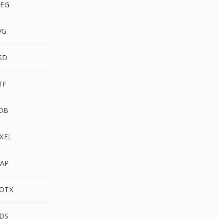
PEG
VG
SD
TF
DB
XEL
AP
OTX
DS