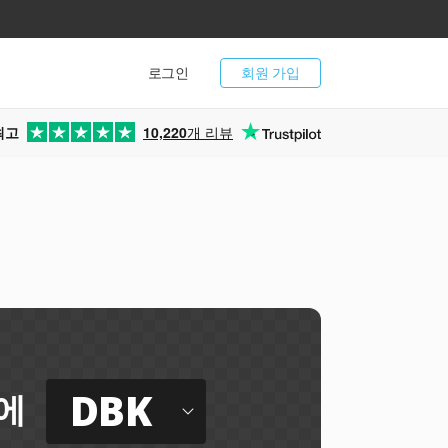
로그인
회원 가입
최고
10,220
개 리뷰
DBK
에