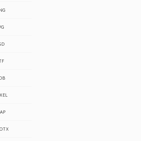
NG
VG
SD
TF
DB
XEL
AP
OTX