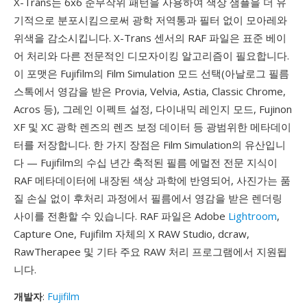
X-Trans는 6x6 준무작위 패턴을 사용하여 색상 샘플을 더 유
기적으로 분포시킴으로써 광학 저역통과 필터 없이 모아레와
위색을 감소시킵니다. X-Trans 센서의 RAF 파일은 표준 베이
어 처리와 다른 전문적인 디모자이킹 알고리즘이 필요합니다.
이 포맷은 Fujifilm의 Film Simulation 모드 선택(아날로그 필름
스톡에서 영감을 받은 Provia, Velvia, Astia, Classic Chrome,
Acros 등), 그레인 이펙트 설정, 다이내믹 레인지 모드, Fujinon
XF 및 XC 광학 렌즈의 렌즈 보정 데이터 등 광범위한 메타데이
터를 저장합니다. 한 가지 장점은 Film Simulation의 유산입니
다 — Fujifilm의 수십 년간 축적된 필름 에멀전 전문 지식이
RAF 메타데이터에 내장된 색상 과학에 반영되어, 사진가는 품
질 손실 없이 후처리 과정에서 필름에서 영감을 받은 렌더링
사이를 전환할 수 있습니다. RAF 파일은 Adobe
Lightroom
,
Capture One, Fujifilm 자체의 X RAW Studio, dcraw,
RawTherapee 및 기타 주요 RAW 처리 프로그램에서 지원됩
니다.
개발자
:
Fujifilm