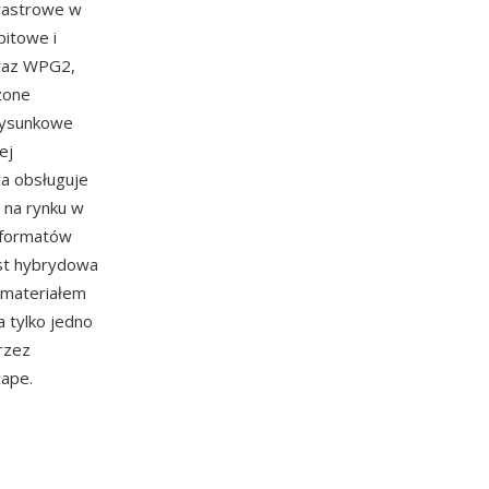
 rastrowe w
bitowe i
oraz WPG2,
zone
rysunkowe
ej
wa obsługuje
 na rynku w
h formatów
est hybrydowa
 materiałem
 tylko jedno
przez
cape.