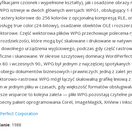
yfikacjami czcionek i wypełnione kształty), jak i osadzone obrazy
 WPG istnieje w dwóch głównych wersjach: WPG1, obsługujący 1-
rastery kolorowe do 256 kolorów z opcjonalną kompresją RLE, 
bsługę true color (24-bitowy), osadzanie obiektów OLE i rozszer
ektorowe. Część wektorowa plików WPG przechowuje polecenia 
 rozdzielczości, które mogą być skalowane i drukowane w natywn
i dowolnego urządzenia wyjściowego, podczas gdy część rastro
aficzne i skanowane. W okresie szczytowej dominacji WordPerfect
h 80. i wczesnych 90., WPG był jednym z najczęściej spotykanyc
 obiegu dokumentów biznesowych i prawniczych. Jedną z zalet j
torowo-rastrowa: WPG mógł łączyć skalowalną grafikę liniową z
m w jednym pliku w czasach, gdy większość formatów obsługiwała
alsze wsparcie to kolejna zaleta — pliki WPG pozostają czytelne 
obecny pakiet oprogramowania Corel, ImageMagick, XnView i Inks
Perfect Corporation
danie
: 1988