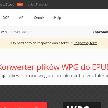
xt to Speech
Video Translator
OCR
API
Cennik
Help
Znakomit
r WPG
WPG do EPUB
Czy potrzebny do rozpoznawania tekstu?
Rozpoznaj tekst
Konwerter plików WPG do EPU
je pliki w formacie wpg do formatu epub przez Interne