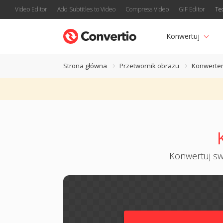
Video Editor
Add Subtitles to Video
Compress Video
GIF Editor
Te
Konwertuj
Strona główna
Przetwornik obrazu
Konwerte
Konwertuj swo