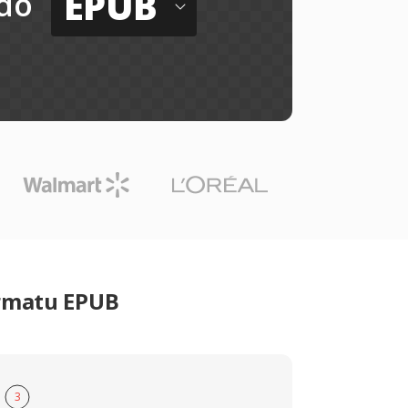
EPUB
do
ormatu EPUB
3