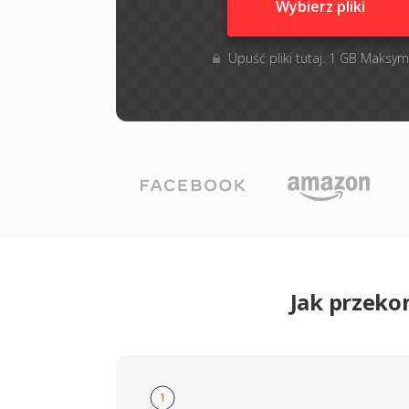
Wybierz pliki
Upuść pliki tutaj. 1 GB Maksym
Jak przeko
1