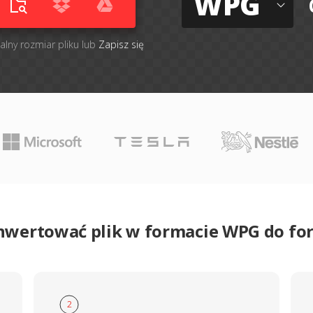
WPG
alny rozmiar pliku lub
Zapisz się
nwertować plik w formacie WPG do f
2