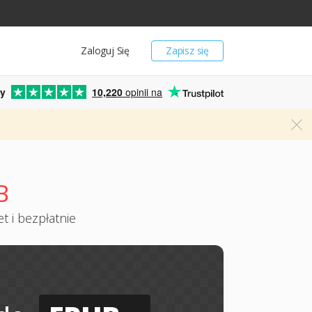
Zaloguj Się
Zapisz się
y
10,220
opinii na
B
t i bezpłatnie