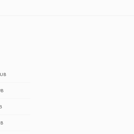
PUB
UB
B
UB