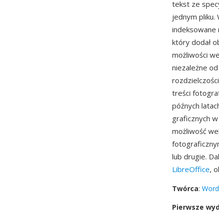
tekst ze spec
jednym pliku.
indeksowane 
który dodał o
możliwości w
niezależne od
rozdzielczośc
treści fotogr
późnych latac
graficznych w
możliwość wek
fotograficzny
lub drugie. D
LibreOffice
, 
Twórca
:
Word
Pierwsze wy