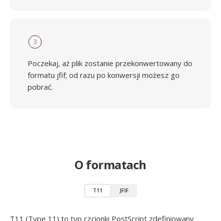
3
Poczekaj, aż plik zostanie przekonwertowany do
formatu jfif; od razu po konwersji możesz go
pobrać.
O formatach
T11
JFIF
T11 (Type 11) to typ czcionki PostScript zdefiniowany