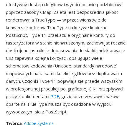
efektywny dostep do glifow i wyodrebnianie podzbiorow
poprzez zasoby CMap. Zaleta jest bezposrednia jakosc
renderowania TrueType — w przeciwienstwie do
konwersji konturow TrueType na krzywe kubiczne
PostScript, Type 11 przekazuje oryginalne kontury do
rasteryzatora w stanie nienaruszonym, zachowujac recznie
dostrojone instrukcje dopasowania do siatki. Indeksowanie
CID zapewnia kolejna korzysci, obslugujac wiele
schematow kodowania (Unicode, standardy narodowe)
mapowanych na ta sama kolekcje glifow bez duplikowania
danych. Czcionki Type 11 pojawiaja sie przede wszystkim
w profesjonalnej produkcji poligraficznej CJK i przepływach
pracy z dokumentami
PDF
, gdzie duze zestawy znakow
oparte na TrueType musza byc osadzone w wyjsciu
wywodzacym sie z PostScript.
Twórca
:
Adobe Systems