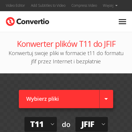
Video Editor
Add Subtitles to Video
Compress Video
Więcej
Konwerter plików T11 do JFIF
Konwertuj swoje pliki w formacie t11 do formatu
jfif przez Internet i bezpłatnie
Wybierz pliki
T11
JFIF
do