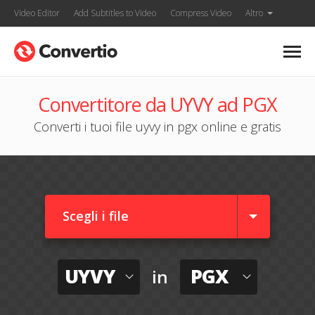
Video Editor
Add Subtitles to Video
Compress Video
Altro
Convertitore da UYVY ad PGX
Converti i tuoi file uyvy in pgx online e gratis
Scegli i file
UYVY
PGX
in