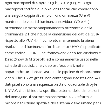
ogni macropixel di 4 byte: U (Cb), Y0, V (Cr), Y1. Ogni
macropixel codifica due pixel orizzontali che condividono
una singola coppia di campioni di crominanza (U e V)
mantenendo valori di luminanza individuali (Y0 e Y1),
ottenendo un sottocampionamento orizzontale della
crominanza 2:1 che riduce la dimensione dei dati del 33%
rispetto allo YUV 4:4:4 completo mantenendo la piena
risoluzione di luminanza. L'ordinamento UYVY è specificato
come codice FOURCC nei framework Video for Windows e
DirectShow di Microsoft, ed è comunemente usato nelle
schede di acquisizione video professionali, nelle
apparecchiature broadcast e nelle pipeline di elaborazione
video. I file UYVY grezzi non contengono intestazione — i
dati pixel sono una sequenza piatta di quadruple di byte
U,Y,V,Y, che richiede la specifica esterna delle dimensioni
dell'immagine. Il sottocampionamento 4:2:2 sfrutta la
minore risoluzione spaziale del sistema visivo umano per il