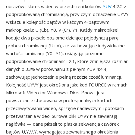
obrazów i klatek wideo w przestrzeni kolorów
YUV
4:2:2 z
podpróbkowaną chrominancją, przy czym oznaczenie UYVY
wskazuje kolejność bajtów w każdym 4-bajtowym
makropikselu: U (Cb), Y0, V (Cr), Y1. Każdy makropiksel
koduje dwa piksele poziome dzielące pojedynczą parę
próbek chrominancji (U i V), ale zachowujące indywidualne
wartości luminancji (Y0 i Y1), osiągając poziome
podpróbkowanie chrominancji 2:1, które zmniejsza rozmiar
danych o 33% w porównaniu z pełnym YUV 4:4:4,
zachowując jednocześnie pełną rozdzielczość luminancji.
Kolejność UYVY jest określona jako kod FOURCC w ramach
Microsoft Video for Windows i DirectShow i jest
powszechnie stosowana w profesjonalnych kartach
przechwytywania wideo, sprzęcie nadawczym i potokach
przetwarzania wideo. Surowe pliki UYVY nie zawierają
nagłówka — dane pikseli to płaska sekwencja czwórek
bajtów U,Y,V,Y, wymagająca zewnętrznego określenia