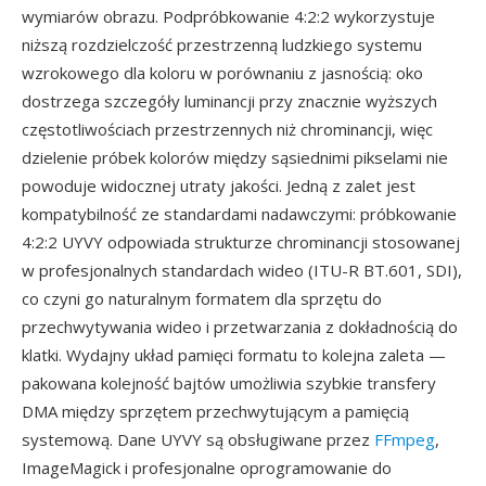
wymiarów obrazu. Podpróbkowanie 4:2:2 wykorzystuje
niższą rozdzielczość przestrzenną ludzkiego systemu
wzrokowego dla koloru w porównaniu z jasnością: oko
dostrzega szczegóły luminancji przy znacznie wyższych
częstotliwościach przestrzennych niż chrominancji, więc
dzielenie próbek kolorów między sąsiednimi pikselami nie
powoduje widocznej utraty jakości. Jedną z zalet jest
kompatybilność ze standardami nadawczymi: próbkowanie
4:2:2 UYVY odpowiada strukturze chrominancji stosowanej
w profesjonalnych standardach wideo (ITU-R BT.601, SDI),
co czyni go naturalnym formatem dla sprzętu do
przechwytywania wideo i przetwarzania z dokładnością do
klatki. Wydajny układ pamięci formatu to kolejna zaleta —
pakowana kolejność bajtów umożliwia szybkie transfery
DMA między sprzętem przechwytującym a pamięcią
systemową. Dane UYVY są obsługiwane przez
FFmpeg
,
ImageMagick i profesjonalne oprogramowanie do