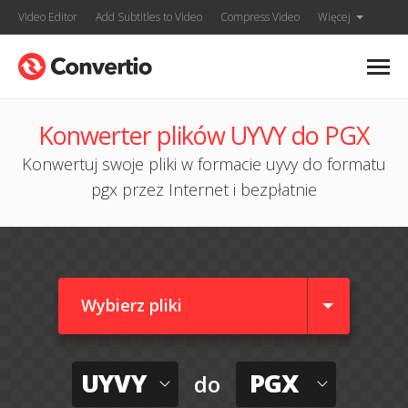
Video Editor
Add Subtitles to Video
Compress Video
Więcej
Konwerter plików UYVY do PGX
Konwertuj swoje pliki w formacie uyvy do formatu
pgx przez Internet i bezpłatnie
Wybierz pliki
UYVY
PGX
do