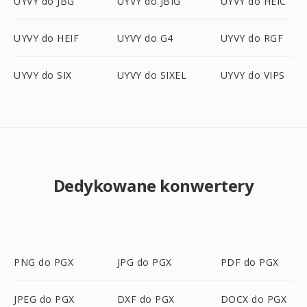
UYVY do JBG
UYVY do JBIG
UYVY do HEIC
UYVY do HEIF
UYVY do G4
UYVY do RGF
UYVY do SIX
UYVY do SIXEL
UYVY do VIPS
Dedykowane konwertery
PNG do PGX
JPG do PGX
PDF do PGX
JPEG do PGX
DXF do PGX
DOCX do PGX