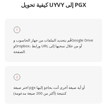
كيفية تحويل UYVY إلى PGX
1
قُم بتحديد الملفات من جهاز الحاسوب وGoogle Drive
وDropbox، ورابط URL أو من خلال سحبها إلى
الصفحة.
2
اختر صيغة pgx أو أية صيغة أخرى أنت بحاجةٍ إليها
كنتيجة (أكثر من 200 صيغة مدعومة)