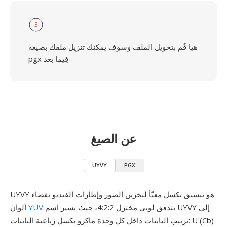
3
هيا قُم بتحويل الملف وسوف يمكنك تنزيل ملفك بصيغة
pgx فِيما بعد
عن الصيغ
UYVY
PGX
UYVY هو تنسيق بكسل معبّأ لتخزين الصور وإطارات الفيديو بفضاء
بتدفق لوني مختزل 4:2:2، حيث يشير اسم UYVY إلى
YUV
ألوان
ترتيب البايتات داخل كل وحدة ماكرو بكسل رباعية البايتات: U (Cb)