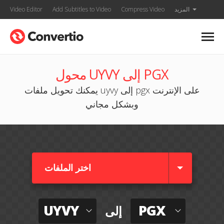
المزيد
Compress Video
Add Subtitles to Video
Video Editor
محول UYVY إلى PGX
يمكنك تحويل ملفات uyvy إلى pgx على الإنترنت
وبشكل مجاني
اختر الملفات
UYVY
PGX
إلى