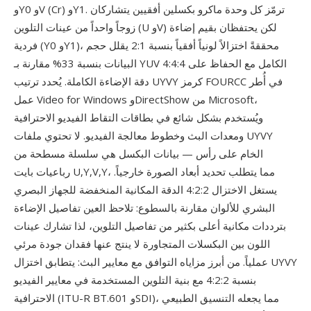
وY0 وV (Cr) وY1. ترمّز كل وحدة ماكرو بكسلين أفقيين يتشاركان
زوجاً واحداً من عينات التلوين (U وV) لكن يحتفظان بقيم إضاءة
فردية (Y0 وY1)، محققةً اختزالاً لونياً أفقياً بنسبة 2:1 يقلل حجم
البيانات بنسبة 33% مقارنة بـ YUV 4:4:4 الكامل مع الحفاظ على
دقة الإضاءة الكاملة. يُحدد ترتيب UYVY كرمز FOURCC في أُطر
عمل Video for Windows وDirectShow من Microsoft،
ويُستخدم بشكل شائع في بطاقات التقاط الفيديو الاحترافية
ومعدات البث وخطوط معالجة الفيديو. لا تحتوي ملفات UYVY
الخام على رأس — بيانات البكسل هي سلسلة مسطحة من
رباعيات بايت U,Y,V,Y، مما يتطلب تحديد أبعاد الصورة خارجياً.
يستغل الاختزال 4:2:2 الدقة المكانية المنخفضة للجهاز البصري
البشري للألوان مقارنة بالسطوع: تلاحظ العين تفاصيل الإضاءة
بترددات مكانية أعلى بكثير من تفاصيل التلوين، لذا تشارك عينات
اللون بين البكسلات المتجاورة لا ينتج عنها فقدان جودة مرئي
عملياً. من أبرز مزاياه التوافق مع معايير البث: يتطابق اختزال UYVY
بنسبة 4:2:2 مع بنية التلوين المستخدمة في معايير الفيديو
الاحترافية (ITU-R BT.601 وSDI)، مما يجعله التنسيق الطبيعي